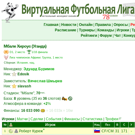
Главная
|
Новости
|
Онлайн
|
Правила
|
Опросы
|
Ре
Расписание
|
Турниры
|
Команды
|
Игроки
|
Т
Рейтинги
|
Форум
|
Чат
|
Конку
Мбале Хироус (Уганда)
D1, 2 место
1/16 финала
Лига чемпионов Африки
:
Группа, 1 место
Сборная:
Испания, нац.
Менеджер:
Эдуард Буримов
Ник:
Edosik
Заместитель:
Вячеслав Шмырев
Ник:
slavash
Стадион: "Мбале",
70
тыс.
База:
8
уровень (
35
из
36
слотов)
Атмосфера в команде:
+2
%
Финансы:
16 033 090
= 16 033к = 16м
Игроки
|
Матчи
|
Сделки
|
События
|
Финансы
|
Статистика
|
Трофеи
17
Игрок
№
Нац
Поз
В
С
У
Роберт Куреж
CF
/
CM
31
171
-
1