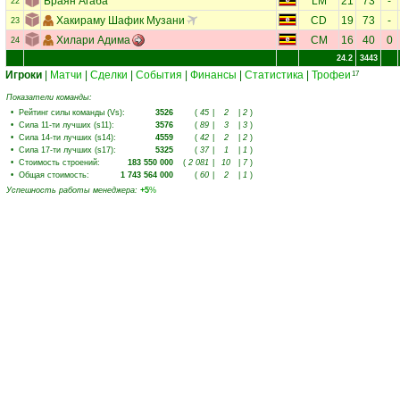
Браян Агаба
LM
21
73
-
22
Хакираму Шафик Музани
CD
19
73
-
23
Хилари Адима
CM
16
40
0
24
24.2
3443
Игроки
|
Матчи
|
Сделки
|
События
|
Финансы
|
Статистика
|
Трофеи
17
Показатели команды:
•
Рейтинг силы команды (Vs)
:
3526
(
45
|
2
|
2
)
•
Сила 11-ти лучших (s11)
:
3576
(
89
|
3
|
3
)
•
Сила 14-ти лучших (s14)
:
4559
(
42
|
2
|
2
)
•
Сила 17-ти лучших (s17)
:
5325
(
37
|
1
|
1
)
•
Стоимость строений
:
183 550 000
(
2 081
|
10
|
7
)
•
Общая стоимость
:
1 743 564 000
(
60
|
2
|
1
)
Успешность работы менеджера
:
+5
%