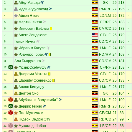
Абду Магада
GK
29
218
-
2
Идди Абдулвахид
RM
/
RF
27
195
-
3
Айвен Нтеге
LD
/
LM
25
172
-
4
Мартин Кизза
CF
/
RF
25
183
-
5
Инносент Вафула
CM
/
CD
25
173
-
6
Алекс Зендекзас
CF
/
LF
25
179
-
7
Генри Игума
CD
/
CM
27
196
-
8
Ибрагим Касуле
LM
/
LF
24
170
-
9
Роджерс Торах
RD
/
RM
24
168
-
10
Али Бьяруханга
CD
/
CM
26
181
-
11
Фрэнк Ссебууфу
CF
/
RF
23
158
-
12
Джереми Матата
CF
/
LF
24
170
-
13
Шарифу Ссенгендо
CD
/
CM
25
133
-
14
Аллан Киггунду
LM
/
LF
26
177
-
15
Делтон Ойо
GK
26
104
-
16
Абубакали Валусимби
LM
/
LF
22
109
-
17
Деррик Теккво
RM
/
RF
23
130
-
18
Пол Мусамали
CF
/
CM
21
83
-
19
Гидеон Эндрю Эту
RD
/
CD
24
99
-
20
Мухамед Шабан
LF
/
CF
22
88
-
21