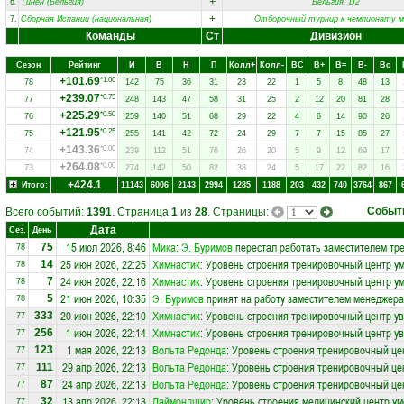
+
6.
Тинен (Бельгия)
Бельгия, D2
+
7.
Сборная Испании (национальная)
Отборочный турнир к чемпионату м
Команды
Ст
Дивизион
Сезон
Рейтинг
И
В
Н
П
Колл+
Колл-
ВC
В+
В=
В-
Вo
+101.69
*1.00
78
142
75
36
31
23
22
1
5
8
48
13
+239.07
*0.75
77
248
143
47
58
31
25
2
12
20
81
28
+225.29
*0.50
76
259
140
51
68
29
22
4
6
14
90
26
+121.95
*0.25
75
255
141
42
72
24
29
7
7
15
85
27
+143.36
*0.00
74
239
112
51
76
26
20
5
9
12
69
17
+264.08
*0.00
73
274
142
50
82
38
24
5
17
22
82
16
+424.1
Итого:
11143
6006
2143
2994
1285
1188
203
432
740
3764
867
Событ
Всего событий:
1391
. Страница
1
из
28
. Страницы:
Дата
Сез.
День
15 июл 2026, 8:46
Мика
:
Э. Буримов
перестал работать заместителем тр
75
78
25 июн 2026, 22:25
Химнастик
: Уровень строения тренировочный центр у
14
78
24 июн 2026, 22:16
Химнастик
: Уровень строения тренировочный центр у
7
78
21 июн 2026, 10:35
Э. Буримов
принят на работу заместителем менеджера
5
78
20 июн 2026, 22:10
Химнастик
: Уровень строения тренировочный центр ув
333
77
1 июн 2026, 22:14
Химнастик
: Уровень строения тренировочный центр ув
256
77
1 мая 2026, 22:13
Вольта Редонда
: Уровень строения тренировочный це
123
77
29 апр 2026, 22:13
Вольта Редонда
: Уровень строения тренировочный це
111
77
24 апр 2026, 22:13
Вольта Редонда
: Уровень строения тренировочный це
87
77
13 апр 2026, 22:13
Даймондшир
: Уровень строения медицинский центр у
32
77