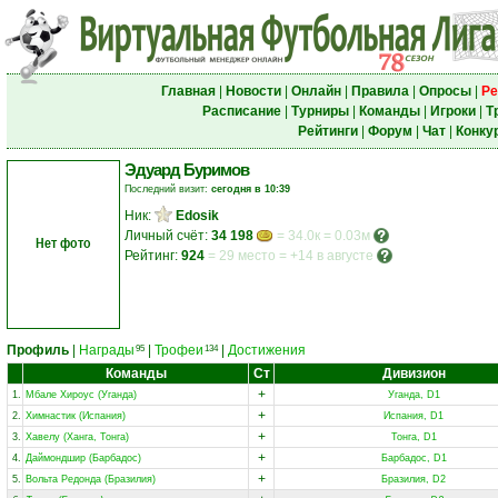
Главная
|
Новости
|
Онлайн
|
Правила
|
Опросы
|
Ре
Расписание
|
Турниры
|
Команды
|
Игроки
|
Т
Рейтинги
|
Форум
|
Чат
|
Конку
Эдуард Буримов
Последний визит:
сегодня в 10:39
Ник:
Edosik
Личный счёт:
34 198
= 34.0к = 0.03м
Нет фото
Рейтинг:
924
=
29 место
=
+14 в августе
Профиль
|
Награды
|
Трофеи
|
Достижения
95
134
Команды
Ст
Дивизион
+
1.
Мбале Хироус (Уганда)
Уганда, D1
+
2.
Химнастик (Испания)
Испания, D1
+
3.
Хавелу (Ханга, Тонга)
Тонга, D1
+
4.
Даймондшир (Барбадос)
Барбадос, D1
+
5.
Вольта Редонда (Бразилия)
Бразилия, D2