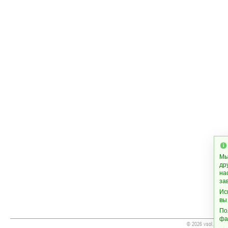
Мы
др
на
за
Ис
вы
По
фа
© 2026 vsol.org