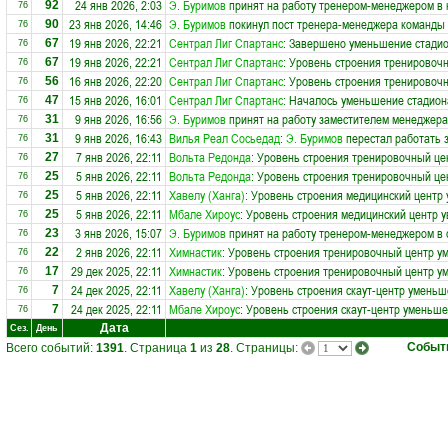
24 янв 2026, 2:03
Э. Буримов
принят на работу тренером-менеджером в
92
76
23 янв 2026, 14:46
Э. Буримов
покинул пост тренера-менеджера команды
90
76
19 янв 2026, 22:21
Сентрал Лиг Спартанс
: Завершено уменьшение стадио
67
76
19 янв 2026, 22:21
Сентрал Лиг Спартанс
: Уровень строения тренировоч
67
76
16 янв 2026, 22:20
Сентрал Лиг Спартанс
: Уровень строения тренировоч
56
76
15 янв 2026, 16:01
Сентрал Лиг Спартанс
: Началось уменьшение стадиона
47
76
9 янв 2026, 16:56
Э. Буримов
принят на работу заместителем менеджера
31
76
9 янв 2026, 16:43
Вилья Реал Сосьедад
:
Э. Буримов
перестал работать 
31
76
7 янв 2026, 22:11
Вольта Редонда
: Уровень строения тренировочный це
27
76
5 янв 2026, 22:11
Вольта Редонда
: Уровень строения тренировочный це
25
76
5 янв 2026, 22:11
Хавелу (Ханга)
: Уровень строения медицинский центр 
25
76
5 янв 2026, 22:11
Мбале Хироус
: Уровень строения медицинский центр у
25
76
3 янв 2026, 15:07
Э. Буримов
принят на работу тренером-менеджером в
23
76
2 янв 2026, 22:11
Химнастик
: Уровень строения тренировочный центр у
22
76
29 дек 2025, 22:11
Химнастик
: Уровень строения тренировочный центр у
17
76
24 дек 2025, 22:11
Хавелу (Ханга)
: Уровень строения скаут-центр уменьш
7
76
24 дек 2025, 22:11
Мбале Хироус
: Уровень строения скаут-центр уменьше
7
76
Дата
Сез.
День
Событ
Всего событий:
1391
. Страница
1
из
28
. Страницы: