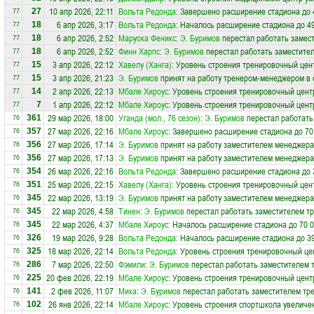
10 апр 2026, 22:11
Вольта Редонда
: Завершено расширение стадиона до 
27
77
6 апр 2026, 3:17
Вольта Редонда
: Началось расширение стадиона до 49
18
77
6 апр 2026, 2:52
Маруока Феникс
:
Э. Буримов
перестал работать замес
18
77
6 апр 2026, 2:52
Финн Харпс
:
Э. Буримов
перестал работать заместител
18
77
3 апр 2026, 22:12
Хавелу (Ханга)
: Уровень строения тренировочный цен
15
77
3 апр 2026, 21:23
Э. Буримов
принят на работу тренером-менеджером в
15
77
2 апр 2026, 22:13
Мбале Хироус
: Уровень строения тренировочный цент
14
77
1 апр 2026, 22:12
Мбале Хироус
: Уровень строения тренировочный цент
7
77
29 мар 2026, 18:00
Уганда (мол., 76 сезон)
:
Э. Буримов
перестал работать
361
76
27 мар 2026, 22:16
Мбале Хироус
: Завершено расширение стадиона до 70
357
76
27 мар 2026, 17:14
Э. Буримов
принят на работу заместителем менеджера
356
76
27 мар 2026, 17:13
Э. Буримов
принят на работу заместителем менеджера
356
76
26 мар 2026, 22:16
Вольта Редонда
: Завершено расширение стадиона до 
354
76
25 мар 2026, 22:15
Хавелу (Ханга)
: Уровень строения тренировочный цен
351
76
22 мар 2026, 13:19
Э. Буримов
принят на работу заместителем менеджера
345
76
22 мар 2026, 4:58
Тинен
:
Э. Буримов
перестал работать заместителем тр
345
76
22 мар 2026, 4:37
Мбале Хироус
: Началось расширение стадиона до 70 0
345
76
19 мар 2026, 9:28
Вольта Редонда
: Началось расширение стадиона до 39
326
76
18 мар 2026, 22:14
Вольта Редонда
: Уровень строения тренировочный це
325
76
7 мар 2026, 22:50
Фэмили
:
Э. Буримов
перестал работать заместителем 
286
76
20 фев 2026, 22:19
Мбале Хироус
: Уровень строения тренировочный цент
225
76
2 фев 2026, 11:07
Мика
:
Э. Буримов
перестал работать заместителем тр
141
76
26 янв 2026, 22:14
Мбале Хироус
: Уровень строения спортшкола увеличен
102
76