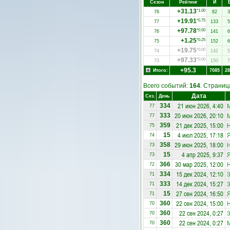
Сезон
Рейтинг
И
+31.13
*1.00
78
82
3
+19.91
*0.75
77
133
5
+97.78
*0.50
76
141
6
+1.25
*0.25
75
152
6
+19.75
*0.00
74
142
5
+97.33
*0.00
73
150
7
+95.3
Итого:
7085
28
Всего событий:
164
. Страни
Дата
Сез.
День
21 июн 2026, 4:40
334
77
20 июн 2026, 20:10
333
77
21 дек 2025, 15:00
Н
359
75
4 июл 2025, 17:18
Я
15
74
29 июн 2025, 18:00
Н
358
73
4 апр 2025, 9:37
Я
15
73
30 мар 2025, 12:00
Н
366
72
15 дек 2024, 12:10
З
334
71
14 дек 2024, 15:27
З
333
71
27 сен 2024, 16:50
Я
15
71
22 сен 2024, 15:00
Н
360
70
22 сен 2024, 0:27
З
360
70
22 сен 2024, 0:27
360
70