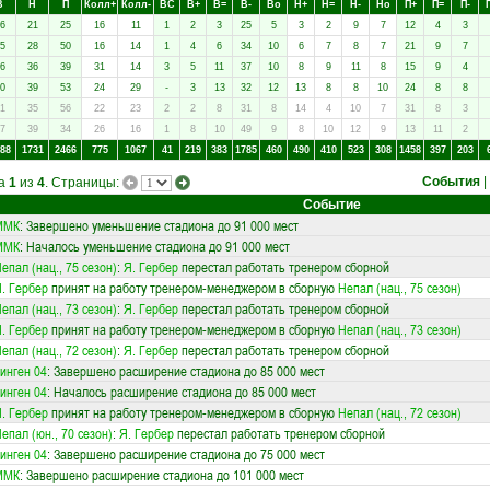
В
Н
П
Колл+
Колл-
ВC
В+
В=
В-
Вo
Н+
Н=
Н-
Нo
П+
П=
П-
6
21
25
16
11
1
2
3
25
5
3
2
9
7
12
4
3
5
28
50
16
14
1
4
6
34
10
6
7
8
7
21
9
7
6
36
39
31
14
3
5
11
37
10
8
9
11
8
15
9
4
0
39
53
24
29
-
3
13
32
12
13
8
8
10
24
8
8
1
35
56
22
23
2
2
8
31
8
14
4
10
7
31
8
3
7
39
34
26
16
1
8
10
49
9
8
10
12
9
13
11
2
88
1731
2466
775
1067
41
219
383
1785
460
490
410
523
308
1458
397
203
События
|
ца
1
из
4
. Страницы:
Событие
ММК
: Завершено уменьшение стадиона до 91 000 мест
ММК
: Началось уменьшение стадиона до 91 000 мест
епал (нац., 75 сезон)
:
Я. Гербер
перестал работать тренером сборной
. Гербер
принят на работу тренером-менеджером в сборную
Непал (нац., 75 сезон)
епал (нац., 73 сезон)
:
Я. Гербер
перестал работать тренером сборной
. Гербер
принят на работу тренером-менеджером в сборную
Непал (нац., 73 сезон)
епал (нац., 72 сезон)
:
Я. Гербер
перестал работать тренером сборной
инген 04
: Завершено расширение стадиона до 85 000 мест
инген 04
: Началось расширение стадиона до 85 000 мест
. Гербер
принят на работу тренером-менеджером в сборную
Непал (нац., 72 сезон)
епал (юн., 70 сезон)
:
Я. Гербер
перестал работать тренером сборной
инген 04
: Завершено расширение стадиона до 75 000 мест
ММК
: Завершено расширение стадиона до 101 000 мест