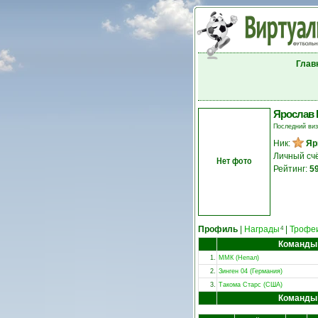
Глав
Ярослав 
Последний ви
Ник:
Яр
Личный сч
Нет фото
Рейтинг:
5
Профиль
|
Награды
|
Трофе
4
Команды
1.
ММК (Непал)
2.
Зинген 04 (Германия)
3.
Такома Старс (США)
Команды