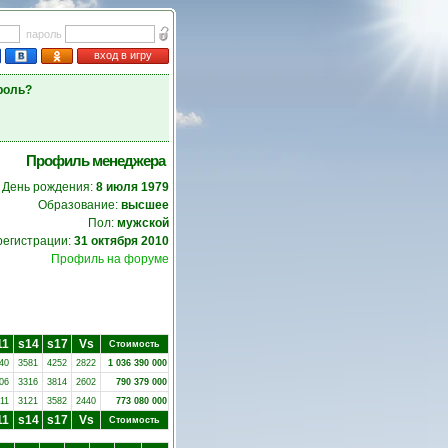
пароль
вход в игру
роль?
Профиль менеджера
День рождения:
8 июля 1979
Образование:
высшее
Пол:
мужской
регистрации:
31 октября 2010
Профиль на форуме
11
s14
s17
Vs
Стоимость
40
3581
4252
2822
1 036 390 000
06
3316
3814
2602
790 379 000
11
3121
3582
2440
773 080 000
11
s14
s17
Vs
Стоимость