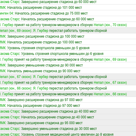
акома Старс
: Завершено расширение стадиона до 60 000 мест
ММК
: Началось расширение стадиона до 101 000 мест
инген 04
: Началось расширение стадиона до 75 000 мест
акома Старс
: Началось расширение стадиона до 60 000 мест
. Гербер
принят на работу тренером-менеджером в сборную
Непал (юн., 70 сезон)
епал (юн., 69 сезон)
:
Я. Гербер
перестал работать тренером сборной
ММК
: Завершено расширение стадиона до 100 000 мест
ММК
: Началось расширение стадиона до 100 000 мест
ММК
: Уровень строения спортшкола уменьшен до 5 уровня
акома Старс
: Уровень строения спортшкола уменьшен до 6 уровня
. Гербер
принят на работу тренером-менеджером в сборную
Непал (юн., 69 сезон)
ММК
: Завершено уменьшение стадиона до 90 000 мест
ММК
: Началось уменьшение стадиона до 90 000 мест
епал (юн., 67 сезон)
:
Я. Гербер
перестал работать тренером сборной
. Гербер
принят на работу тренером-менеджером в сборную
Непал (юн., 67 сезон)
епал (юн., 66 сезон)
:
Я. Гербер
перестал работать тренером сборной
. Гербер
принят на работу тренером-менеджером в сборную
Непал (юн., 66 сезон)
ММК
: Завершено расширение стадиона до 97 000 мест
ММК
: Началось расширение стадиона до 97 000 мест
акома Старс
: Завершено расширение стадиона до 40 000 мест
акома Старс
: Началось расширение стадиона до 40 000 мест
ММК
: Завершено расширение стадиона до 95 000 мест
акома Старс
: Завершено уменьшение стадиона до 30 000 мест
акома Старс
: Уровень строения медицинский центр увеличен до 8 уровня