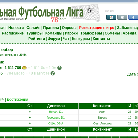
логин
ная
|
Новости
|
Онлайн
|
Правила
|
Опросы
|
Регистрация в игре
|
Забыли па
Расписание
|
Турниры
|
Команды
|
Игроки
|
Трансферы
|
Обмены
|
Аренда
Рейтинги
|
Форум
|
Чат
|
Конкурсы
|
Контакты
Гербер
зит:
сегодня в 20:54
ик
ёт:
1 611 789
= 1 611.0к = 1.0м
95
=
784 место
=
+8 в августе
Дата 
и
|
Достижения
20
Ст
Дивизион
Континент
И
s
+
Непал, D1
Азия
23
29
+
Германия, D1
Европа
19
28
+
США, D3-A
Сев. Америка
23
26
Ст
Дивизион
Континент
И
s