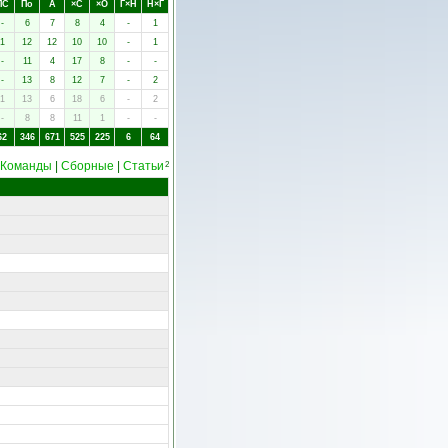
ПC
Пo
А
×C
×O
Г×Н
Н×Г
-
6
7
8
4
-
1
1
12
12
10
10
-
1
-
11
4
17
8
-
-
-
13
8
12
7
-
2
1
13
6
18
6
-
2
-
8
8
11
1
-
-
62
346
671
525
225
6
64
Команды
|
Сборные
|
Статьи
2