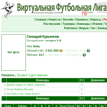
Главная
|
Новости
|
Онлайн
|
Правила
|
Опросы
|
Ре
Расписание
|
Турниры
|
Команды
|
Игроки
|
Т
Рейтинги
|
Форум
|
Чат
|
Конку
Геннадий Курьянчик
Последний визит:
сегодня в 5:18
Ник:
Конь
Личный счёт:
3 621 000
= 3 621.0к = 3.0м
Нет фото
Рейтинг:
517
=
1893 место
=
+2 в августе
Профиль
|
Трофеи
|
Достижения
7
Команды
Ст
Дивизион
+
1.
Динамо (Одрански Обреж, Хорватия)
-
+
2.
Охтар Юнайтед (Мьянма)
-
+
3.
Аль-Ребат и Аль Анвар (Египет)
-
Команды
Ст
Дивизион
Сезон
Рейтинг
И
В
Н
П
Колл+
Колл-
ВC
В+
В=
В-
Вo