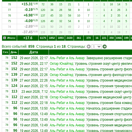
+15.31
*1.00
78
72
36
15
21
1
1
-
1
16
14
5
-0.19
*0.75
77
120
34
28
58
9
10
-
1
4
26
3
+6.98
*0.50
76
137
45
33
59
10
7
-
4
2
35
4
-4.09
*0.25
75
126
40
32
54
8
10
-
4
7
24
5
-2.89
*0.00
74
123
50
24
49
2
17
-
4
10
32
4
-37.45
*0.00
73
133
32
29
72
-
8
-
2
4
19
7
+17.6
Итого:
6175
1852
1893
2430
361
370
16
221
350
1066
199
1
Всего событий:
859
. Страница
1
из
18
. Страницы:
Дата
Сез.
День
29 июл 2026, 22:17
Аль-Ребат и Аль Анвар
: Завершено расширение стадио
152
78
29 июл 2026, 22:17
Охтар Юнайтед
: Уровень строения скаут-центр увелич
152
78
29 июл 2026, 22:17
Аль-Ребат и Аль Анвар
: Уровень строения центр физп
152
78
27 июл 2026, 22:26
Охтар Юнайтед
: Уровень строения центр физподготов
139
78
27 июл 2026, 22:26
Аль-Ребат и Аль Анвар
: Уровень строения медицински
139
78
24 июл 2026, 22:15
Аль-Ребат и Аль Анвар
: Уровень строения тренировоч
124
78
23 июл 2026, 7:12
Аль-Ребат и Аль Анвар
: Уровень строения скаут-центр
113
78
22 июл 2026, 22:18
Охтар Юнайтед
: Уровень строения медицинский центр
112
78
22 июл 2026, 22:18
Аль-Ребат и Аль Анвар
: Уровень строения база коман
112
78
19 июл 2026, 13:50
Аль-Ребат и Аль Анвар
: Началось расширение стадион
96
78
19 июл 2026, 13:49
Аль-Ребат и Аль Анвар
: Уровень строения спортшкола
96
78
19 июл 2026, 13:49
Аль-Ребат и Аль Анвар
: Уровень строения центр физп
96
78
19 июл 2026, 13:49
Аль-Ребат и Аль Анвар
: Уровень строения медицински
96
78
19 июл 2026, 13:49
Аль-Ребат и Аль Анвар
: Уровень строения тренировоч
96
78