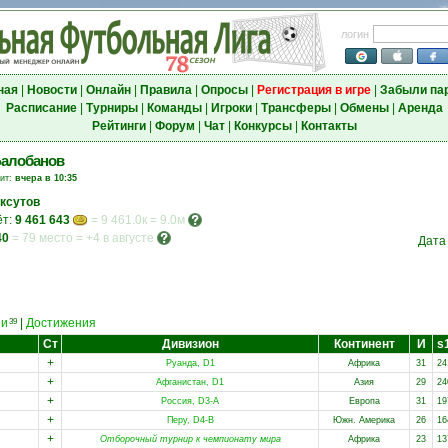
логин
ная
|
Новости
|
Онлайн
|
Правила
|
Опросы
|
Регистрация в игре
|
Забыли па
Расписание
|
Турниры
|
Команды
|
Игроки
|
Трансферы
|
Обмены
|
Аренда
Рейтинги
|
Форум
|
Чат
|
Конкурсы
|
Контакты
Балобанов
зит:
вчера в 10:35
ксутов
ёт:
9 461 643
= 9 461.0к = 9.0м
40
=
79 место
=
+4 в августе
Дата
еи
|
Достижения
39
Ст
Дивизион
Континент
И
s
+
Руанда, D1
Африка
31
24
+
Афганистан, D1
Азия
29
24
+
Россия, D3-A
Европа
31
19
+
Перу, D4-B
Южн. Америка
26
16
+
Отборочный турнир к чемпионату мира
Африка
23
13