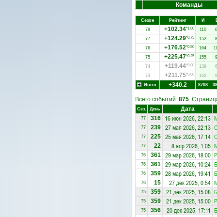
Команды
Сезон
Рейтинг
И
+102.34
*1.00
78
110
+124.29
*0.75
77
152
+176.52
*0.50
76
164
1
+225.47
*0.25
75
155
+119.44
*0.00
74
139
+211.75
*0.00
73
162
+340.2
Итого:
8708
3
Всего событий:
875
. Страни
Дата
Сез.
День
16 июн 2026, 22:13
М
316
77
27 мая 2026, 22:13
С
239
77
25 мая 2026, 17:14
С
225
77
8 апр 2026, 1:05
М
22
77
29 мар 2026, 18:00
Р
361
76
29 мар 2026, 10:24
Б
361
76
28 мар 2026, 19:41
Б
359
76
27 дек 2025, 0:54
М
15
76
21 дек 2025, 15:08
Б
359
75
21 дек 2025, 15:00
Р
359
75
20 дек 2025, 17:11
Б
356
75