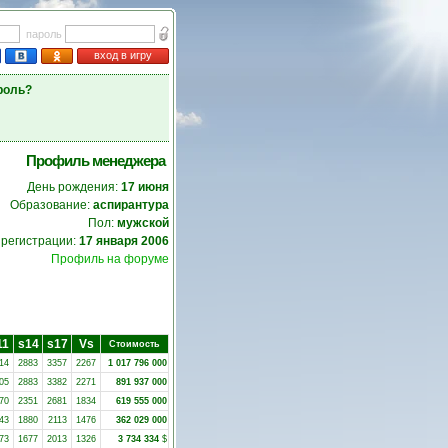
пароль
вход в игру
роль?
Профиль менеджера
День рождения:
17 июня
Образование:
аспирантура
Пол:
мужской
 регистрации:
17 января 2006
Профиль на форуме
11
s14
s17
Vs
Стоимость
14
2883
3357
2267
1 017 796 000
05
2883
3382
2271
891 937 000
70
2351
2681
1834
619 555 000
43
1880
2113
1476
362 029 000
73
1677
2013
1326
3 734 334
$