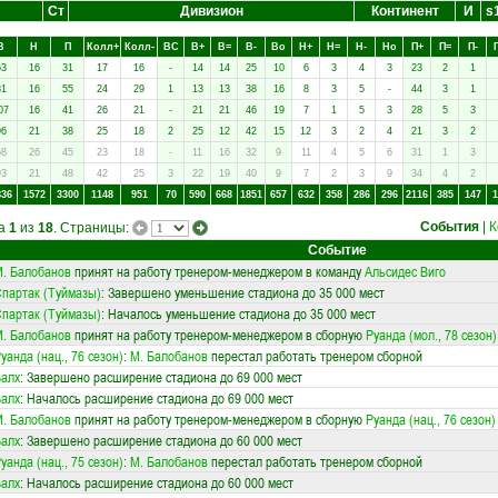
Ст
Дивизион
Континент
И
s
В
Н
П
Колл+
Колл-
ВC
В+
В=
В-
Вo
Н+
Н=
Н-
Нo
П+
П=
П-
63
16
31
17
16
-
14
14
25
10
6
3
4
3
23
2
1
81
16
55
24
29
1
13
13
38
16
8
3
5
-
44
3
1
07
16
41
26
21
-
21
21
46
19
7
1
5
3
28
5
3
96
21
38
25
18
2
25
12
42
15
12
3
2
4
21
3
2
68
26
45
23
18
-
11
16
32
9
11
4
5
6
31
1
3
93
21
48
42
25
3
22
19
40
9
7
2
3
9
34
4
2
836
1572
3300
1148
951
70
590
668
1851
657
632
358
286
296
2116
385
147
1
События
|
К
ца
1
из
18
. Страницы:
Событие
. Балобанов
принят на работу тренером-менеджером в команду
Альсидес Виго
партак (Туймазы)
: Завершено уменьшение стадиона до 35 000 мест
партак (Туймазы)
: Началось уменьшение стадиона до 35 000 мест
. Балобанов
принят на работу тренером-менеджером в сборную
Руанда (мол., 78 сезон)
уанда (нац., 76 сезон)
:
М. Балобанов
перестал работать тренером сборной
алх
: Завершено расширение стадиона до 69 000 мест
алх
: Началось расширение стадиона до 69 000 мест
. Балобанов
принят на работу тренером-менеджером в сборную
Руанда (нац., 76 сезон)
алх
: Завершено расширение стадиона до 60 000 мест
уанда (нац., 75 сезон)
:
М. Балобанов
перестал работать тренером сборной
алх
: Началось расширение стадиона до 60 000 мест