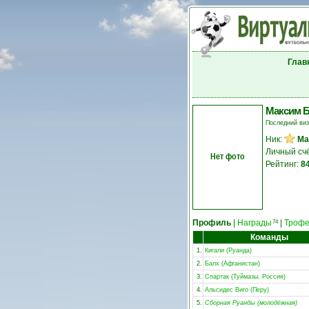
Глав
Максим 
Последний ви
Ник:
Ма
Личный сч
Нет фото
Рейтинг:
8
Профиль
|
Награды
|
Троф
74
Команды
1.
Кигали (Руанда)
2.
Балх (Афганистан)
3.
Спартак (Туймазы, Россия)
4.
Альсидес Виго (Перу)
5.
Сборная Руанды (молодёжная)