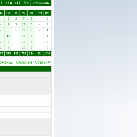
11
s14
s17
Vs
Стоимость
ПC
Пo
А
×C
×O
Г×Н
Н×Г
-
5
2
7
6
-
5
-
7
3
12
5
-
8
-
5
-
13
6
-
1
-
12
-
18
3
-
4
2
8
-
16
5
-
5
1
7
-
20
2
-
6
27
525
133
702
224
32
248
оманды
|
Сборные
|
Статьи
637