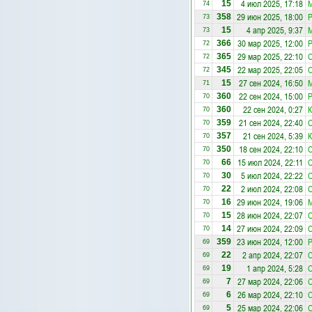
4 июл 2025, 17:18
М
15
74
29 июн 2025, 18:00
Р
358
73
4 апр 2025, 9:37
М
15
73
30 мар 2025, 12:00
Р
366
72
29 мар 2025, 22:10
С
365
72
22 мар 2025, 22:05
С
345
72
27 сен 2024, 16:50
М
15
71
22 сен 2024, 15:00
Р
360
70
22 сен 2024, 0:27
К
360
70
21 сен 2024, 22:40
С
359
70
21 сен 2024, 5:39
К
357
70
18 сен 2024, 22:10
С
350
70
15 июл 2024, 22:11
С
66
70
5 июл 2024, 22:22
С
30
70
2 июл 2024, 22:08
С
22
70
29 июн 2024, 19:06
М
16
70
28 июн 2024, 22:07
С
15
70
27 июн 2024, 22:09
С
14
70
23 июн 2024, 12:00
Р
359
69
2 апр 2024, 22:07
С
22
69
1 апр 2024, 5:28
С
19
69
27 мар 2024, 22:06
С
7
69
26 мар 2024, 22:10
С
6
69
25 мар 2024, 22:06
С
5
69