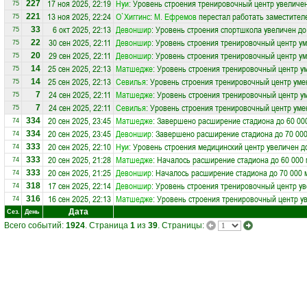
17 ноя 2025, 22:19
Нуи
: Уровень строения тренировочный центр увеличен
227
75
13 ноя 2025, 22:24
О`Хиггинс
:
М. Ефремов
перестал работать заместител
221
75
6 окт 2025, 22:13
Девоншир
: Уровень строения спортшкола увеличен до
33
75
30 сен 2025, 22:11
Девоншир
: Уровень строения тренировочный центр у
22
75
29 сен 2025, 22:11
Девоншир
: Уровень строения тренировочный центр у
20
75
25 сен 2025, 22:13
Матшедже
: Уровень строения тренировочный центр у
14
75
25 сен 2025, 22:13
Севилья
: Уровень строения тренировочный центр уме
14
75
24 сен 2025, 22:11
Матшедже
: Уровень строения тренировочный центр у
7
75
24 сен 2025, 22:11
Севилья
: Уровень строения тренировочный центр уме
7
75
20 сен 2025, 23:45
Матшедже
: Завершено расширение стадиона до 60 00
334
74
20 сен 2025, 23:45
Девоншир
: Завершено расширение стадиона до 70 000
334
74
20 сен 2025, 22:10
Нуи
: Уровень строения медицинский центр увеличен д
333
74
20 сен 2025, 21:28
Матшедже
: Началось расширение стадиона до 60 000 
333
74
20 сен 2025, 21:25
Девоншир
: Началось расширение стадиона до 70 000 
333
74
17 сен 2025, 22:14
Девоншир
: Уровень строения тренировочный центр ув
318
74
16 сен 2025, 22:13
Матшедже
: Уровень строения тренировочный центр у
316
74
Дата
Сез.
День
Всего событий:
1924
. Страница
1
из
39
. Страницы: