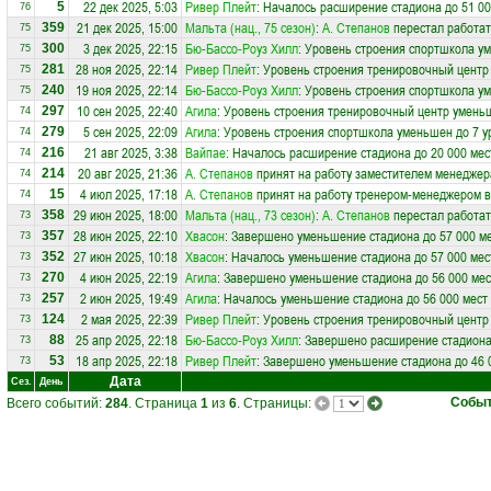
22 дек 2025, 5:03
Ривер Плейт
: Началось расширение стадиона до 51 00
5
76
21 дек 2025, 15:00
Мальта (нац., 75 сезон)
:
А. Степанов
перестал работат
359
75
3 дек 2025, 22:15
Бю-Бассо-Роуз Хилл
: Уровень строения спортшкола у
300
75
28 ноя 2025, 22:14
Ривер Плейт
: Уровень строения тренировочный центр
281
75
19 ноя 2025, 22:14
Бю-Бассо-Роуз Хилл
: Уровень строения спортшкола у
240
75
10 сен 2025, 22:40
Агила
: Уровень строения тренировочный центр умень
297
74
5 сен 2025, 22:09
Агила
: Уровень строения спортшкола уменьшен до 7 у
279
74
21 авг 2025, 3:38
Вайпае
: Началось расширение стадиона до 20 000 мес
216
74
20 авг 2025, 21:36
А. Степанов
принят на работу заместителем менеджер
214
74
4 июл 2025, 17:18
А. Степанов
принят на работу тренером-менеджером 
15
74
29 июн 2025, 18:00
Мальта (нац., 73 сезон)
:
А. Степанов
перестал работат
358
73
28 июн 2025, 22:10
Хвасон
: Завершено уменьшение стадиона до 57 000 м
357
73
27 июн 2025, 10:18
Хвасон
: Началось уменьшение стадиона до 57 000 мес
352
73
4 июн 2025, 22:19
Агила
: Завершено уменьшение стадиона до 56 000 мес
270
73
2 июн 2025, 19:49
Агила
: Началось уменьшение стадиона до 56 000 мест
257
73
2 мая 2025, 22:39
Ривер Плейт
: Уровень строения тренировочный центр
124
73
25 апр 2025, 22:18
Бю-Бассо-Роуз Хилл
: Завершено расширение стадиона
88
73
18 апр 2025, 22:18
Ривер Плейт
: Завершено уменьшение стадиона до 46 
53
73
Дата
Сез.
День
Собы
Всего событий:
284
. Страница
1
из
6
. Страницы: