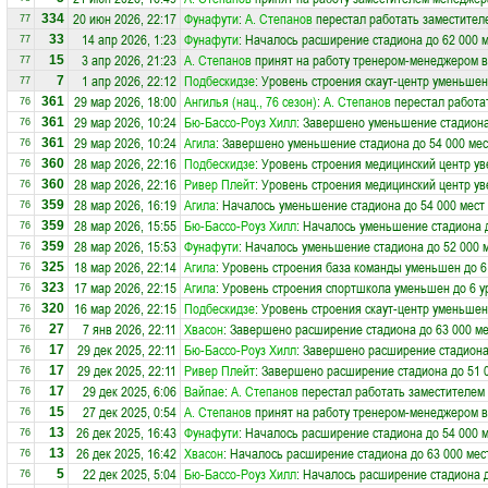
20 июн 2026, 22:17
Фунафути
:
А. Степанов
перестал работать заместител
334
77
14 апр 2026, 1:23
Фунафути
: Началось расширение стадиона до 62 000 
33
77
3 апр 2026, 21:23
А. Степанов
принят на работу тренером-менеджером 
15
77
1 апр 2026, 22:12
Подбескидзе
: Уровень строения скаут-центр уменьшен
7
77
29 мар 2026, 18:00
Ангилья (нац., 76 сезон)
:
А. Степанов
перестал работа
361
76
29 мар 2026, 10:24
Бю-Бассо-Роуз Хилл
: Завершено уменьшение стадиона
361
76
29 мар 2026, 10:24
Агила
: Завершено уменьшение стадиона до 54 000 мес
361
76
28 мар 2026, 22:16
Подбескидзе
: Уровень строения медицинский центр ув
360
76
28 мар 2026, 22:16
Ривер Плейт
: Уровень строения медицинский центр ув
360
76
28 мар 2026, 16:19
Агила
: Началось уменьшение стадиона до 54 000 мест
359
76
28 мар 2026, 15:55
Бю-Бассо-Роуз Хилл
: Началось уменьшение стадиона д
359
76
28 мар 2026, 15:53
Фунафути
: Началось уменьшение стадиона до 52 000 
359
76
18 мар 2026, 22:14
Агила
: Уровень строения база команды уменьшен до 6
325
76
17 мар 2026, 22:15
Агила
: Уровень строения спортшкола уменьшен до 6 у
323
76
16 мар 2026, 22:15
Подбескидзе
: Уровень строения скаут-центр уменьшен
320
76
7 янв 2026, 22:11
Хвасон
: Завершено расширение стадиона до 63 000 ме
27
76
29 дек 2025, 22:11
Бю-Бассо-Роуз Хилл
: Завершено расширение стадиона
17
76
29 дек 2025, 22:11
Ривер Плейт
: Завершено расширение стадиона до 51 
17
76
29 дек 2025, 6:06
Вайпае
:
А. Степанов
перестал работать заместителем 
17
76
27 дек 2025, 0:54
А. Степанов
принят на работу тренером-менеджером 
15
76
26 дек 2025, 16:43
Фунафути
: Началось расширение стадиона до 54 000 
13
76
26 дек 2025, 16:42
Хвасон
: Началось расширение стадиона до 63 000 мес
13
76
22 дек 2025, 5:04
Бю-Бассо-Роуз Хилл
: Началось расширение стадиона д
5
76