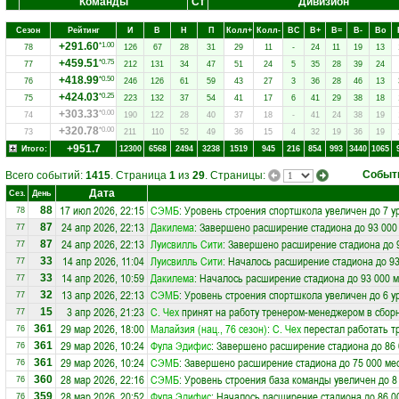
Команды
Ст
Дивизион
Сезон
Рейтинг
И
В
Н
П
Колл+
Колл-
ВC
В+
В=
В-
Вo
+291.60
*1.00
78
126
67
28
31
29
11
-
24
11
19
13
+459.51
*0.75
77
212
131
34
47
51
24
5
35
28
39
24
+418.99
*0.50
76
246
126
61
59
43
27
3
36
28
46
13
+424.03
*0.25
75
223
132
37
54
41
17
6
41
29
38
18
+303.33
*0.00
74
190
122
28
40
37
18
-
41
24
38
19
+320.78
*0.00
73
211
110
52
49
36
15
4
32
19
36
19
+951.7
Итого:
12300
6568
2494
3238
1519
945
216
854
993
3440
1065
Событ
Всего событий:
1415
. Страница
1
из
29
. Страницы:
Дата
Сез.
День
17 июл 2026, 22:15
СЭМБ
: Уровень строения спортшкола увеличен до 7 у
88
78
24 апр 2026, 22:13
Дакилема
: Завершено расширение стадиона до 93 000
87
77
24 апр 2026, 22:13
Луисвилль Сити
: Завершено расширение стадиона до 
87
77
14 апр 2026, 11:04
Луисвилль Сити
: Началось расширение стадиона до 93
33
77
14 апр 2026, 10:59
Дакилема
: Началось расширение стадиона до 93 000 м
33
77
13 апр 2026, 22:13
СЭМБ
: Уровень строения спортшкола увеличен до 6 у
32
77
3 апр 2026, 21:23
С. Чех
принят на работу тренером-менеджером в сбо
15
77
29 мар 2026, 18:00
Малайзия (нац., 76 сезон)
:
С. Чех
перестал работать т
361
76
29 мар 2026, 10:24
Фула Эдифис
: Завершено расширение стадиона до 86 
361
76
29 мар 2026, 10:24
СЭМБ
: Завершено расширение стадиона до 75 000 ме
361
76
28 мар 2026, 22:16
СЭМБ
: Уровень строения база команды увеличен до 8
360
76
28 мар 2026, 20:52
Фула Эдифис
: Началось расширение стадиона до 86 0
359
76