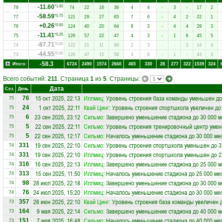
-11.60
*1.00
78
74
22
16
36
4
4
-
3
-
17
2
-58.59
*0.75
77
121
29
27
65
7
6
-
4
2
22
1
+0.26
*0.50
76
124
40
20
64
8
3
-
4
4
29
3
-11.41
*0.25
75
126
57
22
47
4
3
-
1
6
45
5
-87.71
*0.00
74
122
21
11
90
2
3
-
-
3
14
4
-44.55
*0.00
73
120
47
15
58
4
8
-
1
-
43
3
-58.3
Итого:
6724
2490
1574
2660
465
330
28
277
322
1539
324
Всего событий:
211
. Страница
1
из
5
. Страницы:
Дата
Сез.
День
15 окт 2025, 22:13
Иллмиц
: Уровень строения база команды уменьшен до
76
75
1 окт 2025, 22:11
Квай Цинг
: Уровень строения спортшкола увеличен до
24
75
23 сен 2025, 23:12
Сильмо
: Завершено уменьшение стадиона до 30 000 м
6
75
22 сен 2025, 22:11
Сильмо
: Уровень строения тренировочный центр умен
5
75
22 сен 2025, 12:17
Сильмо
: Началось уменьшение стадиона до 30 000 ме
5
75
19 сен 2025, 22:10
Сильмо
: Уровень строения спортшкола уменьшен до 3
331
74
19 сен 2025, 22:10
Иллмиц
: Уровень строения спортшкола уменьшен до 2
331
74
16 сен 2025, 22:13
Иллмиц
: Завершено уменьшение стадиона до 25 000 м
316
74
15 сен 2025, 11:50
Иллмиц
: Началось уменьшение стадиона до 25 000 ме
313
74
28 июл 2025, 22:18
Иллмиц
: Завершено уменьшение стадиона до 30 000 м
98
74
24 июл 2025, 15:20
Иллмиц
: Началось уменьшение стадиона до 30 000 ме
76
74
28 июн 2025, 22:10
Квай Цинг
: Уровень строения база команды увеличен 
357
73
9 мая 2025, 22:14
Сильмо
: Завершено уменьшение стадиона до 40 000 м
164
73
7 мая 2025, 16:48
Сильмо
: Началось уменьшение стадиона до 40 000 ме
151
73