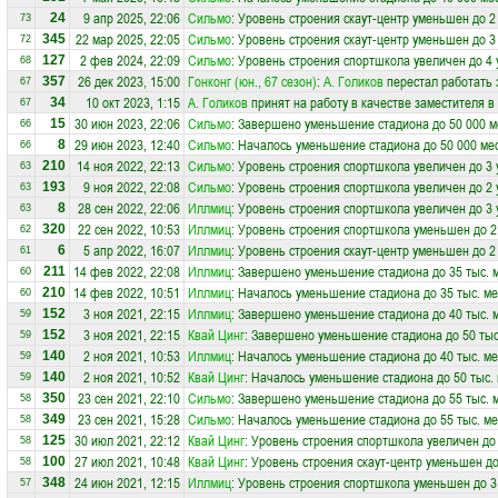
9 апр 2025, 22:06
Сильмо
: Уровень строения скаут-центр уменьшен до 2
24
73
22 мар 2025, 22:05
Сильмо
: Уровень строения скаут-центр уменьшен до 3
345
72
2 фев 2024, 22:09
Сильмо
: Уровень строения спортшкола увеличен до 4
127
68
26 дек 2023, 15:00
Гонконг (юн., 67 сезон)
:
А. Голиков
перестал работать 
357
67
10 окт 2023, 1:15
А. Голиков
принят на работу в качестве заместителя 
34
67
30 июн 2023, 22:06
Сильмо
: Завершено уменьшение стадиона до 50 000 м
15
66
29 июн 2023, 12:40
Сильмо
: Началось уменьшение стадиона до 50 000 ме
8
66
14 ноя 2022, 22:13
Сильмо
: Уровень строения спортшкола увеличен до 3
210
63
9 ноя 2022, 22:08
Сильмо
: Уровень строения спортшкола увеличен до 2
193
63
28 сен 2022, 22:06
Иллмиц
: Уровень строения спортшкола увеличен до 3
8
63
22 сен 2022, 10:53
Иллмиц
: Уровень строения спортшкола уменьшен до 2
320
62
5 апр 2022, 16:07
Иллмиц
: Уровень строения скаут-центр уменьшен до 2
6
61
14 фев 2022, 22:08
Иллмиц
: Завершено уменьшение стадиона до 35 тыс. 
211
60
14 фев 2022, 10:51
Иллмиц
: Началось уменьшение стадиона до 35 тыс. ме
210
60
3 ноя 2021, 22:15
Иллмиц
: Завершено уменьшение стадиона до 40 тыс. 
152
59
3 ноя 2021, 22:15
Квай Цинг
: Завершено уменьшение стадиона до 50 тыс
152
59
2 ноя 2021, 10:53
Иллмиц
: Началось уменьшение стадиона до 40 тыс. ме
140
59
2 ноя 2021, 10:52
Квай Цинг
: Началось уменьшение стадиона до 50 тыс.
140
59
23 сен 2021, 22:10
Сильмо
: Завершено уменьшение стадиона до 55 тыс. 
350
58
23 сен 2021, 15:28
Сильмо
: Началось уменьшение стадиона до 55 тыс. ме
349
58
30 июл 2021, 22:12
Квай Цинг
: Уровень строения спортшкола увеличен до
125
58
27 июл 2021, 10:48
Квай Цинг
: Уровень строения скаут-центр уменьшен до
100
58
24 июн 2021, 12:15
Иллмиц
: Уровень строения спортшкола уменьшен до 3
348
57