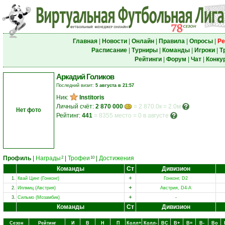
Главная
|
Новости
|
Онлайн
|
Правила
|
Опросы
|
Ре
Расписание
|
Турниры
|
Команды
|
Игроки
|
Т
Рейтинги
|
Форум
|
Чат
|
Конку
Аркадий Голиков
Последний визит:
5 августа в 21:57
Ник:
Institoris
Личный счёт:
2 870 000
= 2 870.0к = 2.0м
Нет фото
Рейтинг:
441
=
8355 место
=
0 в августе
Профиль
|
Награды
|
Трофеи
|
Достижения
2
10
Команды
Ст
Дивизион
+
1.
Квай Цинг (Гонконг)
Гонконг, D2
+
2.
Иллмиц (Австрия)
Австрия, D4-A
+
3.
Сильмо (Мозамбик)
-
Команды
Ст
Дивизион
Сезон
Рейтинг
И
В
Н
П
Колл+
Колл-
ВC
В+
В=
В-
Вo