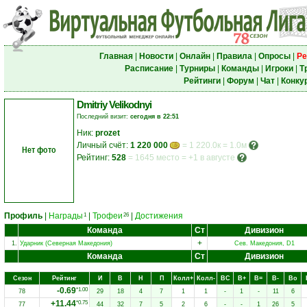
Главная
|
Новости
|
Онлайн
|
Правила
|
Опросы
|
Ре
Расписание
|
Турниры
|
Команды
|
Игроки
|
Т
Рейтинги
|
Форум
|
Чат
|
Конку
Dmitriy Velikodnyi
Последний визит:
сегодня в 22:51
Ник:
prozet
Личный счёт:
1 220 000
= 1 220.0к = 1.0м
Нет фото
Рейтинг:
528
=
1645 место
=
+1 в августе
Профиль
|
Награды
|
Трофеи
|
Достижения
1
26
Команда
Ст
Дивизион
+
1.
Ударник (Северная Македония)
Сев. Македония, D1
Команда
Ст
Дивизион
Сезон
Рейтинг
И
В
Н
П
Колл+
Колл-
ВC
В+
В=
В-
Вo
-0.69
*1.00
78
29
18
4
7
1
1
-
1
-
11
6
+11.44
*0.75
77
44
32
7
5
2
6
-
-
1
26
5