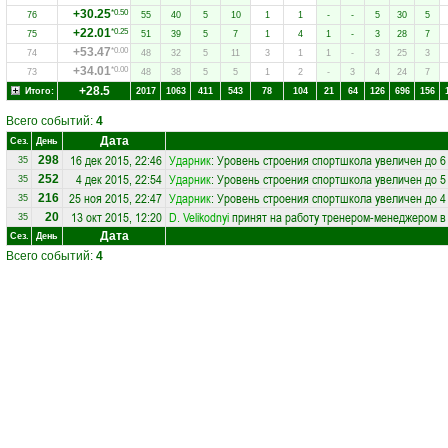
+30.25
*0.50
76
55
40
5
10
1
1
-
-
5
30
5
+22.01
*0.25
75
51
39
5
7
1
4
1
-
3
28
7
+53.47
*0.00
74
48
32
5
11
3
1
1
-
3
25
3
+34.01
*0.00
73
48
38
5
5
1
2
-
3
4
24
7
+28.5
Итого:
2017
1063
411
543
78
104
21
64
126
696
156
Всего событий:
4
Дата
Сез.
День
16 дек 2015, 22:46
Ударник
: Уровень строения спортшкола увеличен до 6
298
35
4 дек 2015, 22:54
Ударник
: Уровень строения спортшкола увеличен до 5
252
35
25 ноя 2015, 22:47
Ударник
: Уровень строения спортшкола увеличен до 4
216
35
13 окт 2015, 12:20
D. Velikodnyi
принят на работу тренером-менеджером в
20
35
Дата
Сез.
День
Всего событий:
4