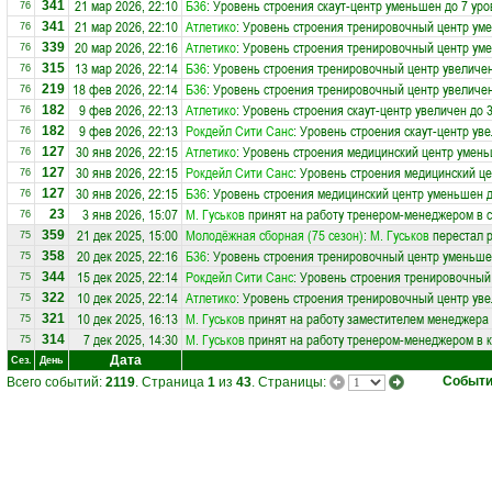
21 мар 2026, 22:10
Б36
: Уровень строения скаут-центр уменьшен до 7 уро
341
76
21 мар 2026, 22:10
Атлетико
: Уровень строения тренировочный центр ум
341
76
20 мар 2026, 22:16
Атлетико
: Уровень строения тренировочный центр ум
339
76
13 мар 2026, 22:14
Б36
: Уровень строения тренировочный центр увеличен
315
76
18 фев 2026, 22:14
Б36
: Уровень строения тренировочный центр увеличен
219
76
9 фев 2026, 22:13
Атлетико
: Уровень строения скаут-центр увеличен до 
182
76
9 фев 2026, 22:13
Рокдейл Сити Санс
: Уровень строения скаут-центр ув
182
76
30 янв 2026, 22:15
Атлетико
: Уровень строения медицинский центр умень
127
76
30 янв 2026, 22:15
Рокдейл Сити Санс
: Уровень строения медицинский ц
127
76
30 янв 2026, 22:15
Б36
: Уровень строения медицинский центр уменьшен д
127
76
3 янв 2026, 15:07
М. Гуськов
принят на работу тренером-менеджером в 
23
76
21 дек 2025, 15:00
Молодёжная сборная (75 сезон)
:
М. Гуськов
перестал р
359
75
20 дек 2025, 22:16
Б36
: Уровень строения тренировочный центр уменьше
358
75
15 дек 2025, 22:14
Рокдейл Сити Санс
: Уровень строения тренировочный
344
75
10 дек 2025, 22:14
Атлетико
: Уровень строения тренировочный центр уве
322
75
10 дек 2025, 16:13
М. Гуськов
принят на работу заместителем менеджера
321
75
7 дек 2025, 14:30
М. Гуськов
принят на работу тренером-менеджером в 
314
75
Дата
Сез.
День
Событ
Всего событий:
2119
. Страница
1
из
43
. Страницы: