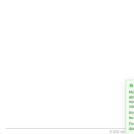
Мы
др
на
за
Ис
вы
По
фа
© 2026 vsol.org