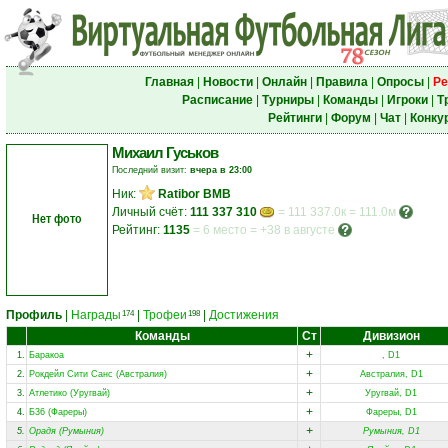
Главная
|
Новости
|
Онлайн
|
Правила
|
Опросы
|
Ре
Расписание
|
Турниры
|
Команды
|
Игроки
|
Т
Рейтинги
|
Форум
|
Чат
|
Конку
Михаил Гуськов
Последний визит:
вчера в 23:00
Ник:
Ratibor BMB
Личный счёт:
111 337 310
= 111 337.0к = 111.0м
Нет фото
Рейтинг:
1135
=
6 место
=
+38 в августе
Профиль
|
Награды
|
Трофеи
|
Достижения
174
198
Команды
Ст
Дивизион
+
1.
Баракоа
, D1
+
2.
Рокдейл Сити Санс (Австралия)
Австралия, D1
+
3.
Атлетико (Уругвай)
Уругвай, D1
+
4.
Б36 (Фареры)
Фареры, D1
+
5.
Орадя (Румыния)
Румыния, D1