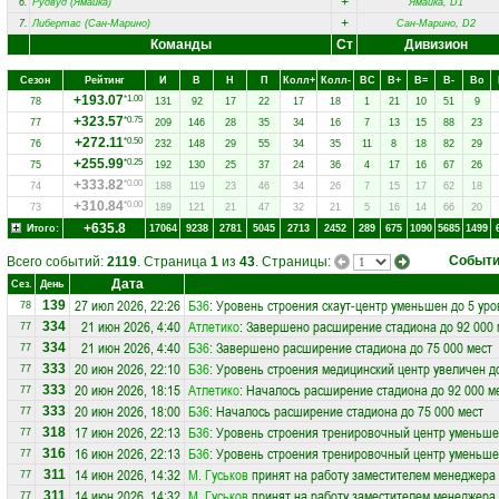
+
6.
Рудвуд (Ямайка)
Ямайка, D1
+
7.
Либертас (Сан-Марино)
Сан-Марино, D2
Команды
Ст
Дивизион
Сезон
Рейтинг
И
В
Н
П
Колл+
Колл-
ВC
В+
В=
В-
Вo
+193.07
*1.00
78
131
92
17
22
17
18
1
21
10
51
9
+323.57
*0.75
77
209
146
28
35
34
16
7
13
15
88
23
+272.11
*0.50
76
232
148
29
55
34
35
11
8
18
82
29
+255.99
*0.25
75
192
130
25
37
24
36
4
17
16
67
26
+333.82
*0.00
74
188
119
23
46
34
26
7
15
17
62
18
+310.84
*0.00
73
189
121
21
47
32
21
5
16
14
66
20
+635.8
Итого:
17064
9238
2781
5045
2713
2452
289
675
1090
5685
1499
Событ
Всего событий:
2119
. Страница
1
из
43
. Страницы:
Дата
Сез.
День
27 июл 2026, 22:26
Б36
: Уровень строения скаут-центр уменьшен до 5 уро
139
78
21 июн 2026, 4:40
Атлетико
: Завершено расширение стадиона до 92 000 
334
77
21 июн 2026, 4:40
Б36
: Завершено расширение стадиона до 75 000 мест
334
77
20 июн 2026, 22:10
Б36
: Уровень строения медицинский центр увеличен д
333
77
20 июн 2026, 18:15
Атлетико
: Началось расширение стадиона до 92 000 м
333
77
20 июн 2026, 18:00
Б36
: Началось расширение стадиона до 75 000 мест
333
77
17 июн 2026, 22:13
Б36
: Уровень строения тренировочный центр уменьше
318
77
16 июн 2026, 22:13
Б36
: Уровень строения тренировочный центр уменьше
316
77
14 июн 2026, 14:32
М. Гуськов
принят на работу заместителем менеджера
311
77
14 июн 2026, 14:32
М. Гуськов
принят на работу заместителем менеджера
311
77