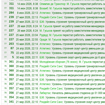
14 июн 2026, 8:38
Олимпик де Транспор
:
М. Гуськов
перестал работать з
311
77
14 июн 2026, 8:38
Вохаиб
:
М. Гуськов
перестал работать заместителем тр
311
77
8 июн 2026, 22:13
Атлетико
: Уровень строения тренировочный центр уве
284
77
27 мая 2026, 22:13
Рокдейл Сити Санс
: Уровень строения тренировочный
239
77
27 мая 2026, 22:13
Б36
: Уровень строения тренировочный центр увеличен
239
77
26 мая 2026, 6:24
М. Гуськов
принят на работу заместителем менеджера
227
77
26 мая 2026, 6:24
М. Гуськов
принят на работу заместителем менеджера
227
77
25 мая 2026, 23:04
Рудвуд
:
М. Гуськов
перестал работать заместителем т
227
77
25 мая 2026, 22:55
Орадя
:
М. Гуськов
перестал работать заместителем тр
227
77
15 мая 2026, 22:14
Атлетико
: Уровень строения тренировочный центр уве
203
77
24 апр 2026, 22:13
Атлетико
: Уровень строения скаут-центр уменьшен до 
87
77
22 апр 2026, 22:13
Атлетико
: Уровень строения медицинский центр умень
75
77
30 мар 2026, 22:11
Б36
: Уровень строения скаут-центр уменьшен до 6 уро
5
77
29 мар 2026, 18:00
Молодёжная сборная (76 сезон)
:
М. Гуськов
перестал р
361
76
28 мар 2026, 22:16
Рокдейл Сити Санс
: Уровень строения тренировочный
360
76
28 мар 2026, 22:16
Атлетико
: Уровень строения медицинский центр увели
360
76
28 мар 2026, 22:16
Б36
: Уровень строения медицинский центр увеличен д
360
76
27 мар 2026, 22:16
Б36
: Уровень строения тренировочный центр уменьше
357
76
27 мар 2026, 22:16
Атлетико
: Уровень строения медицинский центр увели
357
76
27 мар 2026, 22:16
Рокдейл Сити Санс
: Уровень строения медицинский це
357
76
27 мар 2026, 16:04
Либертас
: Началось уменьшение стадиона до 51 000 м
356
76
26 мар 2026, 22:16
Б36
: Уровень строения медицинский центр увеличен д
354
76
21 мар 2026, 22:10
Рокдейл Сити Санс
: Уровень строения скаут-центр ум
341
76