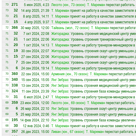
5 июн 2025, 4:23
Лесото (юн., 73 сезон)
:
Т. Мареман
перестал работать 
271
73
14 апр 2025, 21:39
Т. Мареман
принят на работу в качестве заместителя
32
73
8 апр 2025, 14:11
Т. Мареман
принят на работу в качестве заместителя
21
73
4 апр 2025, 9:37
Т. Мареман
принят на работу в качестве заместителя
15
73
30 мар 2025, 12:00
Тайвань (мол., 72 сезон)
:
Т. Мареман
перестал работа
366
72
7 окт 2024, 22:08
Житораджа
: Уровень строения медицинский центр уме
32
71
1 окт 2024, 22:06
Житораджа
: Уровень строения тренировочный центр 
21
71
1 окт 2024, 14:13
Т. Мареман
принят на работу тренером-менеджером в
20
71
30 сен 2024, 22:07
Житораджа
: Уровень строения скаут-центр уменьшен 
19
71
27 сен 2024, 22:06
Житораджа
: Уровень строения скаут-центр уменьшен 
15
71
25 сен 2024, 22:06
Житораджа
: Уровень строения скаут-центр уменьшен 
7
71
24 сен 2024, 19:14
Т. Мареман
принят на работу тренером-менеджером в
6
71
22 сен 2024, 15:00
Армения (юн., 70 сезон)
:
Т. Мареман
перестал работат
360
70
15 сен 2024, 15:05
Янг Зебраз
: Уровень строения медицинский центр уме
340
70
13 сен 2024, 22:06
Янг Зебраз
: Уровень строения медицинский центр уме
338
70
11 сен 2024, 23:39
Янг Зебраз
: Уровень строения база команды уменьшен
324
70
6 июл 2024, 2:47
Т. Мареман
принят на работу тренером-менеджером в
31
70
23 июн 2024, 12:00
Лесото (юн., 69 сезон)
:
Т. Мареман
перестал работать 
359
69
26 мар 2024, 22:10
Янг Зебраз
: Уровень строения скаут-центр уменьшен д
6
69
25 мар 2024, 22:06
Янг Зебраз
: Уровень строения скаут-центр уменьшен д
5
69
14 фев 2024, 22:10
Янг Зебраз
: Уровень строения база команды увеличен
195
68
12 янв 2024, 0:46
Т. Мареман
принят на работу в качестве заместителя
30
68
26 дек 2023, 15:00
Ливан (юн., 67 сезон)
:
Т. Мареман
перестал работать 
357
67