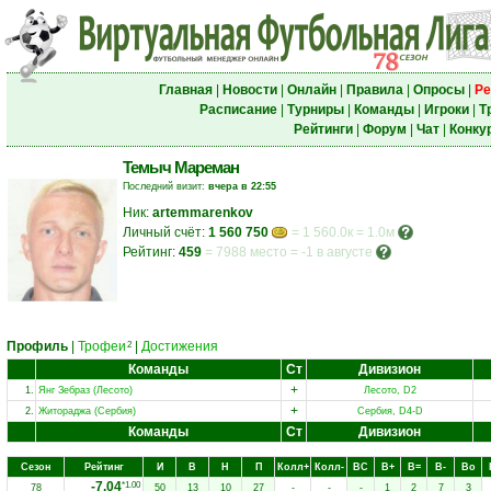
Главная
|
Новости
|
Онлайн
|
Правила
|
Опросы
|
Ре
Расписание
|
Турниры
|
Команды
|
Игроки
|
Т
Рейтинги
|
Форум
|
Чат
|
Конку
Темыч Мареман
Последний визит:
вчера в 22:55
Ник:
artemmarenkov
Личный счёт:
1 560 750
= 1 560.0к = 1.0м
Рейтинг:
459
=
7988 место
=
-1 в августе
Профиль
|
Трофеи
|
Достижения
2
Команды
Ст
Дивизион
+
1.
Янг Зебраз (Лесото)
Лесото, D2
+
2.
Житораджа (Сербия)
Сербия, D4-D
Команды
Ст
Дивизион
Сезон
Рейтинг
И
В
Н
П
Колл+
Колл-
ВC
В+
В=
В-
Вo
-7.04
*1.00
78
50
13
10
27
-
-
-
1
2
7
3