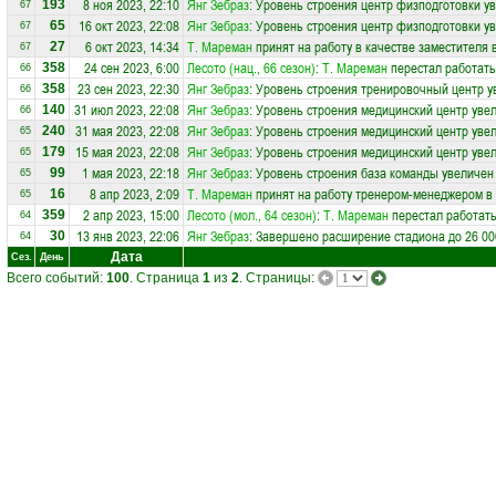
8 ноя 2023, 22:10
Янг Зебраз
: Уровень строения центр физподготовки у
193
67
16 окт 2023, 22:08
Янг Зебраз
: Уровень строения центр физподготовки у
65
67
6 окт 2023, 14:34
Т. Мареман
принят на работу в качестве заместителя
27
67
24 сен 2023, 6:00
Лесото (нац., 66 сезон)
:
Т. Мареман
перестал работать
358
66
23 сен 2023, 22:30
Янг Зебраз
: Уровень строения тренировочный центр у
358
66
31 июл 2023, 22:08
Янг Зебраз
: Уровень строения медицинский центр увел
140
66
31 мая 2023, 22:08
Янг Зебраз
: Уровень строения медицинский центр увел
240
65
15 мая 2023, 22:08
Янг Зебраз
: Уровень строения медицинский центр увел
179
65
1 мая 2023, 22:18
Янг Зебраз
: Уровень строения база команды увеличен
99
65
8 апр 2023, 2:09
Т. Мареман
принят на работу тренером-менеджером в
16
65
2 апр 2023, 15:00
Лесото (мол., 64 сезон)
:
Т. Мареман
перестал работать
359
64
13 янв 2023, 22:06
Янг Зебраз
: Завершено расширение стадиона до 26 00
30
64
Дата
Сез.
День
Всего событий:
100
. Страница
1
из
2
. Страницы: