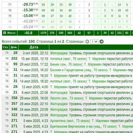
-29.73
*0.75
77
83
20
15
48
-
2
-
1
-
14
5
-15.38
*0.50
76
94
34
16
44
-
2
-
1
5
18
10
-15.06
*0.25
75
88
27
19
42
-
3
-
3
8
11
5
-43.28
*0.00
74
87
13
16
58
4
2
-
3
-
5
5
-25.24
*0.00
73
90
24
17
49
4
-
-
2
2
13
7
-40.8
Итого:
1370
376
330
664
42
57
1
20
42
231
82
Всего событий:
100
. Страница
1
из
2
. Страницы:
Дата
Сез.
День
3 окт 2025, 22:12
Житораджа
: Уровень строения спортшкола увеличен д
28
75
15 авг 2025, 12:19
Ангилья (мол., 75 сезон)
:
Т. Мареман
перестал работат
202
74
29 июл 2025, 17:22
Бенин (юн., 75 сезон)
:
Т. Мареман
перестал работать 
99
74
14 июл 2025, 16:20
Босния и Герцеговина (нац., 75 сезон)
:
Т. Мареман
пер
31
74
14 июл 2025, 16:20
Т. Мареман
принят на работу тренером-менеджером в
31
74
14 июл 2025, 16:20
Ангилья (мол., 75 сезон)
:
Т. Мареман
перестал работат
31
74
12 июл 2025, 4:00
Т. Мареман
принят на работу тренером-менеджером в
28
74
8 июл 2025, 22:06
Житораджа
: Уровень строения спортшкола увеличен д
21
74
29 июн 2025, 18:00
Лесото (юн., 73 сезон)
:
Т. Мареман
перестал работать
358
73
28 июн 2025, 22:10
Житораджа
: Уровень строения спортшкола увеличен д
357
73
24 июн 2025, 23:09
Житораджа
: Уровень строения спортшкола увеличен д
346
73
18 июн 2025, 22:09
Житораджа
: Уровень строения спортшкола увеличен д
322
73
5 июн 2025, 4:23
Аргентина (мол., 73 сезон)
:
Т. Мареман
перестал работ
271
73
5 июн 2025, 4:23
Британские Виргинские о-ва (нац., 73 сезон)
:
Т. Марем
271
73
5 июн 2025, 4:23
Т. Мареман
принят на работу тренером-менеджером в
271
73