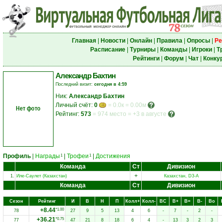
Главная
|
Новости
|
Онлайн
|
Правила
|
Опросы
|
Ре
Расписание
|
Турниры
|
Команды
|
Игроки
|
Т
Рейтинги
|
Форум
|
Чат
|
Конку
Александр Бахтин
Последний визит:
сегодня в 4:59
Ник:
Александр Бахтин
Личный счёт:
0
= 0.0к = 0.00м
Нет фото
Рейтинг:
573
=
974 место
=
+3 в августе
Профиль
|
Награды
|
Трофеи
|
Достижения
1
1
Команда
Ст
Дивизион
+
1.
Иле-Саулет (Казахстан)
Казахстан, D3-A
Команда
Ст
Дивизион
Сезон
Рейтинг
И
В
Н
П
Колл+
Колл-
ВC
В+
В=
В-
Вo
+8.44
*1.00
78
27
9
5
13
4
6
-
7
-
2
-
+36.21
*0.75
77
47
21
8
18
6
4
-
13
3
2
3