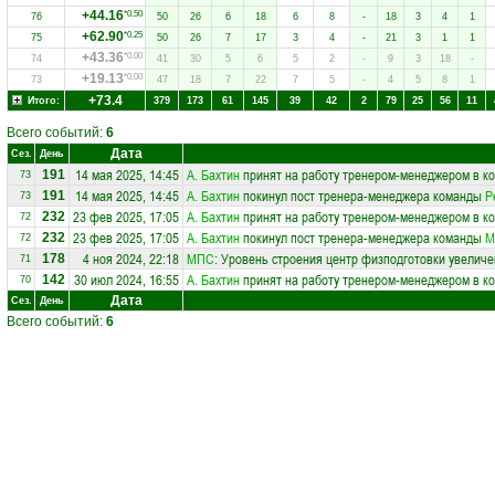
+44.16
*0.50
76
50
26
6
18
6
8
-
18
3
4
1
+62.90
*0.25
75
50
26
7
17
3
4
-
21
3
1
1
+43.36
*0.00
74
41
30
5
6
5
2
-
9
3
18
-
+19.13
*0.00
73
47
18
7
22
7
5
-
4
5
8
1
+73.4
Итого:
379
173
61
145
39
42
2
79
25
56
11
Всего событий:
6
Дата
Сез.
День
14 мая 2025, 14:45
А. Бахтин
принят на работу тренером-менеджером в к
191
73
14 мая 2025, 14:45
А. Бахтин
покинул пост тренера-менеджера команды
Р
191
73
23 фев 2025, 17:05
А. Бахтин
принят на работу тренером-менеджером в к
232
72
23 фев 2025, 17:05
А. Бахтин
покинул пост тренера-менеджера команды
М
232
72
4 ноя 2024, 22:18
МПС
: Уровень строения центр физподготовки увеличе
178
71
30 июл 2024, 16:55
А. Бахтин
принят на работу тренером-менеджером в к
142
70
Дата
Сез.
День
Всего событий:
6