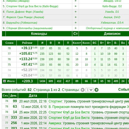
+
4.
Америка (Эквадор)
Эквадор, D4-D
+
5.
Спортинг Клуб да Боа Виста (Кабо-Верде)
Кабо-Верде, D2
+
6.
Пиплс Дифенс Форс (Уганда)
Уганда, D1
+
7.
Форест Грин Роверс (Англия)
Англия, D4-D
+
8.
Берунийчи (Узбекистан)
Узбекистан, D3-A
+
9.
Сборная Шотландии (национальная)
Отборочный турнир к чемпиона
Команды
Ст
Дивизион
Сезон
Рейтинг
И
В
Н
П
Колл+
Колл-
ВC
В+
В=
В-
Вo
+39.13
*1.00
78
137
65
31
41
5
5
2
7
15
40
1
+105.61
*0.75
77
235
123
60
52
12
8
1
10
19
89
4
+133.24
*0.50
76
239
100
80
59
16
16
3
11
15
68
3
+97.41
*0.25
75
220
93
66
61
20
10
4
11
14
61
3
+52.15
*0.00
74
194
69
58
67
10
8
5
5
10
45
4
+25.04
*0.00
73
170
57
49
64
6
11
3
10
9
30
5
+209.3
Итого:
1434
605
412
417
89
66
18
65
93
405
24
Собы
Всего событий:
82
. Страница
1
из
2
. Страницы:
Дата
Сез.
День
20 июл 2026, 22:16
Спортинг
: Уровень строения тренировочный центр ум
99
78
13 июл 2026, 6:10
В. Прекрасная
покинула пост президента федерации
Э
63
78
25 июн 2026, 22:25
Спортинг Клуб да Боа Виста
: Уровень строения спортш
14
78
20 июн 2026, 22:10
Спортинг Клуб да Боа Виста
: Уровень строения спортш
333
77
1 июн 2026, 22:14
Америка
: Уровень строения тренировочный центр уме
256
77
15 мая 2026, 22:14
Спортинг Клуб да Боа Виста
: Уровень строения спортш
203
77