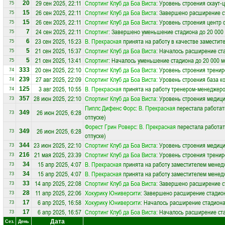
29 сен 2025, 22:11
Спортинг Клуб да Боа Виста
: Уровень строения скаут-
20
75
26 сен 2025, 22:11
Спортинг Клуб да Боа Виста
: Завершено расширение с
15
75
26 сен 2025, 22:11
Спортинг Клуб да Боа Виста
: Уровень строения центр 
15
75
24 сен 2025, 22:11
Спортинг
: Завершено уменьшение стадиона до 20 000
7
75
23 сен 2025, 15:23
В. Прекрасная
принята на работу в качестве заместит
6
75
21 сен 2025, 15:37
Спортинг Клуб да Боа Виста
: Началось расширение ста
5
75
21 сен 2025, 13:41
Спортинг
: Началось уменьшение стадиона до 20 000 м
5
75
20 сен 2025, 22:10
Спортинг Клуб да Боа Виста
: Уровень строения трени
333
74
27 авг 2025, 22:09
Спортинг Клуб да Боа Виста
: Уровень строения база к
239
74
3 авг 2025, 10:55
В. Прекрасная
принята на работу тренером-менеджер
125
74
28 июн 2025, 22:10
Спортинг Клуб да Боа Виста
: Уровень строения медици
357
73
Пиплс Дифенс Форс
:
В. Прекрасная
перестала работат
26 июн 2025, 6:28
349
73
отпуске)
Форест Грин Роверс
:
В. Прекрасная
перестала работат
26 июн 2025, 6:28
349
73
отпуске)
23 июн 2025, 22:10
Спортинг Клуб да Боа Виста
: Уровень строения медици
344
73
21 мая 2025, 23:39
Спортинг Клуб да Боа Виста
: Уровень строения трени
216
73
15 апр 2025, 4:07
В. Прекрасная
принята на работу заместителем менед
34
73
15 апр 2025, 4:07
В. Прекрасная
принята на работу заместителем менед
34
73
14 апр 2025, 22:08
Спортинг Клуб да Боа Виста
: Завершено расширение с
33
73
11 апр 2025, 22:06
Хокурику Юниверсити
: Завершено расширение стадион
28
73
6 апр 2025, 16:58
Хокурику Юниверсити
: Началось расширение стадиона
17
73
6 апр 2025, 16:57
Спортинг Клуб да Боа Виста
: Началось расширение ста
17
73
Дата
Сез.
День