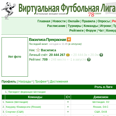
Главная
|
Новости
|
Онлайн
|
Правила
|
Опросы
|
Ре
Расписание
|
Турниры
|
Команды
|
Игроки
|
Т
Рейтинги
|
Форум
|
Чат
|
Конку
Василиса Прекрасная
Последний визит:
сегодня в 11:45
(в отпуске)
Ник:
Василиса
Личный счёт:
20 444 267
= 20 444.0к = 20.0м
Нет фото
Рейтинг:
709
=
248 место
=
-1 в августе
Профиль
|
Награды
|
Трофеи
|
Достижения
1
2
Роль в Лиге
1.
Президент федерации Шотландии
Команды
Ст
Дивизион
+
1.
Камнок (Шотландия)
Шотландия, D2
+
2.
Хокурику Юниверсити (Япония)
Япония, D4-C
+
3.
Спортинг (США)
США, D4-B