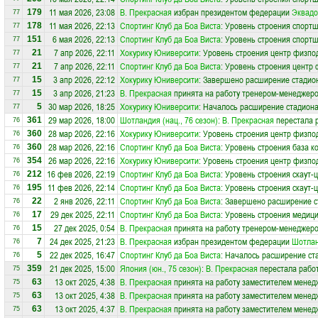
11 мая 2026, 23:08
В. Прекрасная
избран президентом федерации
Эквадо
179
77
11 мая 2026, 22:13
Спортинг Клуб да Боа Виста
: Уровень строения спортш
178
77
6 мая 2026, 22:13
Спортинг Клуб да Боа Виста
: Уровень строения спортш
151
77
7 апр 2026, 22:11
Хокурику Юниверсити
: Уровень строения центр физпо
21
77
7 апр 2026, 22:11
Спортинг Клуб да Боа Виста
: Уровень строения центр 
21
77
3 апр 2026, 22:12
Хокурику Юниверсити
: Завершено расширение стадион
15
77
3 апр 2026, 21:23
В. Прекрасная
принята на работу тренером-менеджер
15
77
30 мар 2026, 18:25
Хокурику Юниверсити
: Началось расширение стадиона
5
77
29 мар 2026, 18:00
Шотландия (нац., 76 сезон)
:
В. Прекрасная
перестала 
361
76
28 мар 2026, 22:16
Хокурику Юниверсити
: Уровень строения центр физпо
360
76
28 мар 2026, 22:16
Спортинг Клуб да Боа Виста
: Уровень строения база к
360
76
26 мар 2026, 22:16
Хокурику Юниверсити
: Уровень строения центр физпо
354
76
16 фев 2026, 22:19
Спортинг Клуб да Боа Виста
: Уровень строения скаут-
212
76
11 фев 2026, 22:14
Спортинг Клуб да Боа Виста
: Уровень строения скаут-
195
76
2 янв 2026, 22:11
Спортинг Клуб да Боа Виста
: Завершено расширение с
22
76
29 дек 2025, 22:11
Спортинг Клуб да Боа Виста
: Уровень строения медици
17
76
27 дек 2025, 0:54
В. Прекрасная
принята на работу тренером-менеджер
15
76
24 дек 2025, 21:23
В. Прекрасная
избран президентом федерации
Шотла
7
76
22 дек 2025, 16:47
Спортинг Клуб да Боа Виста
: Началось расширение ста
5
76
21 дек 2025, 15:00
Япония (юн., 75 сезон)
:
В. Прекрасная
перестала работ
359
75
13 окт 2025, 4:38
В. Прекрасная
принята на работу заместителем менед
63
75
13 окт 2025, 4:38
В. Прекрасная
принята на работу заместителем менед
63
75
13 окт 2025, 4:37
В. Прекрасная
принята на работу заместителем менед
63
75