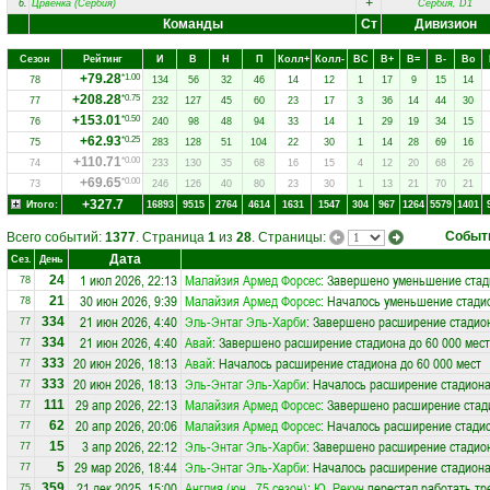
+
6.
Црвенка (Сербия)
Сербия, D1
Команды
Ст
Дивизион
Сезон
Рейтинг
И
В
Н
П
Колл+
Колл-
ВC
В+
В=
В-
Вo
+79.28
*1.00
78
134
56
32
46
14
12
1
17
9
15
14
+208.28
*0.75
77
232
127
45
60
23
17
3
36
14
44
30
+153.01
*0.50
76
240
98
48
94
33
14
1
29
19
34
15
+62.93
*0.25
75
283
128
51
104
22
30
1
14
28
69
16
+110.71
*0.00
74
233
130
35
68
16
15
4
12
20
68
26
+69.65
*0.00
73
246
126
40
80
23
30
1
13
21
70
21
+327.7
Итого:
16893
9515
2764
4614
1631
1547
304
967
1264
5579
1401
Событ
Всего событий:
1377
. Страница
1
из
28
. Страницы:
Дата
Сез.
День
1 июл 2026, 22:13
Малайзия Армед Форсес
: Завершено уменьшение стад
24
78
30 июн 2026, 9:39
Малайзия Армед Форсес
: Началось уменьшение стадио
21
78
21 июн 2026, 4:40
Эль-Энтаг Эль-Харби
: Завершено расширение стадион
334
77
21 июн 2026, 4:40
Авай
: Завершено расширение стадиона до 60 000 мест
334
77
20 июн 2026, 18:13
Авай
: Началось расширение стадиона до 60 000 мест
333
77
20 июн 2026, 18:13
Эль-Энтаг Эль-Харби
: Началось расширение стадиона
333
77
29 апр 2026, 22:13
Малайзия Армед Форсес
: Завершено расширение стади
111
77
20 апр 2026, 20:06
Малайзия Армед Форсес
: Началось расширение стадио
62
77
3 апр 2026, 22:12
Эль-Энтаг Эль-Харби
: Завершено расширение стадион
15
77
29 мар 2026, 18:44
Эль-Энтаг Эль-Харби
: Началось расширение стадиона
5
77
21 дек 2025, 15:00
Англия (юн., 75 сезон)
:
Ю. Рекун
перестал работать тр
359
75