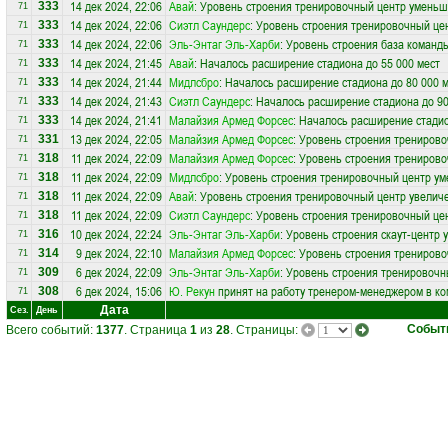
14 дек 2024, 22:06
Авай
: Уровень строения тренировочный центр уменьш
333
71
14 дек 2024, 22:06
Сиэтл Саундерс
: Уровень строения тренировочный це
333
71
14 дек 2024, 22:06
Эль-Энтаг Эль-Харби
: Уровень строения база команд
333
71
14 дек 2024, 21:45
Авай
: Началось расширение стадиона до 55 000 мест
333
71
14 дек 2024, 21:44
Мидлсбро
: Началось расширение стадиона до 80 000 
333
71
14 дек 2024, 21:43
Сиэтл Саундерс
: Началось расширение стадиона до 90
333
71
14 дек 2024, 21:41
Малайзия Армед Форсес
: Началось расширение стадио
333
71
13 дек 2024, 22:05
Малайзия Армед Форсес
: Уровень строения трениров
331
71
11 дек 2024, 22:09
Малайзия Армед Форсес
: Уровень строения трениров
318
71
11 дек 2024, 22:09
Мидлсбро
: Уровень строения тренировочный центр ум
318
71
11 дек 2024, 22:09
Авай
: Уровень строения тренировочный центр увеличе
318
71
11 дек 2024, 22:09
Сиэтл Саундерс
: Уровень строения тренировочный цен
318
71
10 дек 2024, 22:24
Эль-Энтаг Эль-Харби
: Уровень строения скаут-центр 
316
71
9 дек 2024, 22:10
Малайзия Армед Форсес
: Уровень строения тренирово
314
71
6 дек 2024, 22:09
Эль-Энтаг Эль-Харби
: Уровень строения тренировочн
309
71
6 дек 2024, 15:06
Ю. Рекун
принят на работу тренером-менеджером в к
308
71
Дата
Сез.
День
Событ
Всего событий:
1377
. Страница
1
из
28
. Страницы: