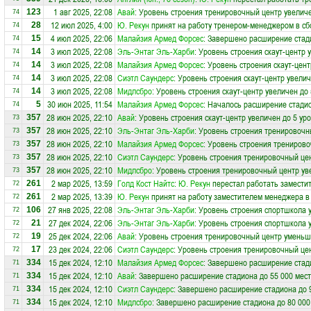
1 авг 2025, 22:08
Авай
: Уровень строения тренировочный центр увеличе
123
74
12 июл 2025, 4:00
Ю. Рекун
принят на работу тренером-менеджером в с
28
74
4 июл 2025, 22:06
Малайзия Армед Форсес
: Завершено расширение стади
15
74
3 июл 2025, 22:08
Эль-Энтаг Эль-Харби
: Уровень строения скаут-центр 
14
74
3 июл 2025, 22:08
Малайзия Армед Форсес
: Уровень строения скаут-цент
14
74
3 июл 2025, 22:08
Сиэтл Саундерс
: Уровень строения скаут-центр увелич
14
74
3 июл 2025, 22:08
Мидлсбро
: Уровень строения скаут-центр увеличен до
14
74
30 июн 2025, 11:54
Малайзия Армед Форсес
: Началось расширение стадио
5
74
28 июн 2025, 22:10
Авай
: Уровень строения скаут-центр увеличен до 5 ур
357
73
28 июн 2025, 22:10
Эль-Энтаг Эль-Харби
: Уровень строения тренировочн
357
73
28 июн 2025, 22:10
Малайзия Армед Форсес
: Уровень строения тренирово
357
73
28 июн 2025, 22:10
Сиэтл Саундерс
: Уровень строения тренировочный цен
357
73
28 июн 2025, 22:10
Мидлсбро
: Уровень строения тренировочный центр ув
357
73
2 мар 2025, 13:59
Голд Кост Найтс
:
Ю. Рекун
перестал работать заместит
261
72
2 мар 2025, 13:39
Ю. Рекун
принят на работу заместителем менеджера в
261
72
27 янв 2025, 22:08
Эль-Энтаг Эль-Харби
: Уровень строения спортшкола 
106
72
27 дек 2024, 22:06
Эль-Энтаг Эль-Харби
: Уровень строения спортшкола 
21
72
25 дек 2024, 22:06
Авай
: Уровень строения тренировочный центр уменьш
19
72
23 дек 2024, 22:06
Сиэтл Саундерс
: Уровень строения тренировочный це
17
72
15 дек 2024, 12:10
Малайзия Армед Форсес
: Завершено расширение стади
334
71
15 дек 2024, 12:10
Авай
: Завершено расширение стадиона до 55 000 мест
334
71
15 дек 2024, 12:10
Сиэтл Саундерс
: Завершено расширение стадиона до 
334
71
15 дек 2024, 12:10
Мидлсбро
: Завершено расширение стадиона до 80 000
334
71