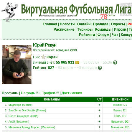
Главная
|
Новости
|
Онлайн
|
Правила
|
Опросы
|
Ре
Расписание
|
Турниры
|
Команды
|
Игроки
|
Т
Рейтинги
|
Форум
|
Чат
|
Конку
Юрий Рекун
Последний визит:
сегодня в 20:09
Ник:
Юфан
Личный счёт:
55 065 933
= 55 065.0к = 55.0м
Рейтинг:
827
=
93 место
=
+3 в августе
Профиль
|
Награды
|
Трофеи
|
Достижения
181
245
Команды
Ст
Дивизион
+
1.
Мидлсбро (Англия)
Англия, D1
+
2.
Эль-Энтаг Эль-Харби (Египет)
Египет, D1
+
3.
Сиэтл Саундерс (США)
США, D1
+
4.
Авай (Бразилия)
Бразилия, D2
+
5.
Малайзия Армед Форсес (Малайзия)
Малайзия, D2