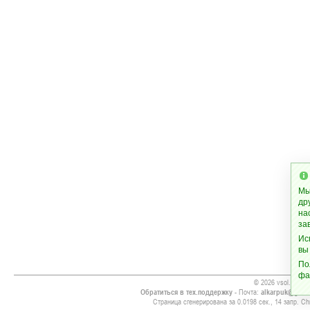
Мы
др
на
за
Ис
вы
По
фа
© 2026 vsol.org
Обратиться в тех.поддержку
- Почта:
alkarpuk@gmai
Страница сгенерирована за 0.0198 сек., 14 запр. Chr