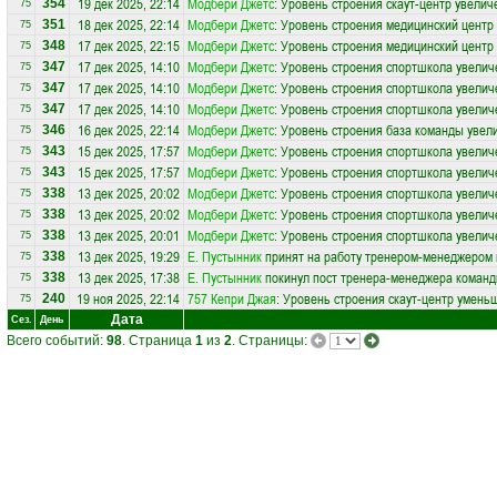
19 дек 2025, 22:14
Модбери Джетс
: Уровень строения скаут-центр увелич
354
75
18 дек 2025, 22:14
Модбери Джетс
: Уровень строения медицинский центр
351
75
17 дек 2025, 22:15
Модбери Джетс
: Уровень строения медицинский центр
348
75
17 дек 2025, 14:10
Модбери Джетс
: Уровень строения спортшкола увелич
347
75
17 дек 2025, 14:10
Модбери Джетс
: Уровень строения спортшкола увелич
347
75
17 дек 2025, 14:10
Модбери Джетс
: Уровень строения спортшкола увелич
347
75
16 дек 2025, 22:14
Модбери Джетс
: Уровень строения база команды увел
346
75
15 дек 2025, 17:57
Модбери Джетс
: Уровень строения спортшкола увелич
343
75
15 дек 2025, 17:57
Модбери Джетс
: Уровень строения спортшкола увелич
343
75
13 дек 2025, 20:02
Модбери Джетс
: Уровень строения спортшкола увелич
338
75
13 дек 2025, 20:02
Модбери Джетс
: Уровень строения спортшкола увелич
338
75
13 дек 2025, 20:01
Модбери Джетс
: Уровень строения спортшкола увелич
338
75
13 дек 2025, 19:29
Е. Пустынник
принят на работу тренером-менеджером
338
75
13 дек 2025, 17:38
Е. Пустынник
покинул пост тренера-менеджера коман
338
75
19 ноя 2025, 22:14
757 Кепри Джая
: Уровень строения скаут-центр умень
240
75
Дата
Сез.
День
Всего событий:
98
. Страница
1
из
2
. Страницы: