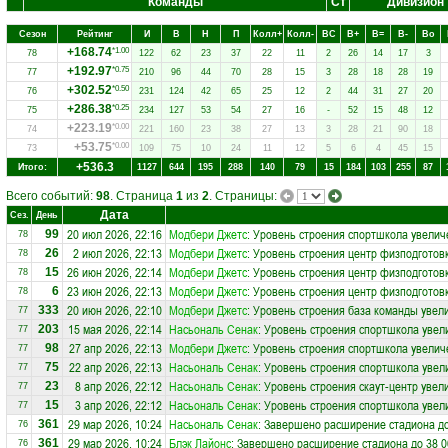
Команды
Ст
Дивизион
Сезон
Рейтинг
И
В
Н
П
Колл+
Колл-
ВC
В+
В=
В-
Вo
+168.74
*1.00
78
122
62
23
37
22
11
2
26
14
17
3
+192.97
*0.75
77
210
96
44
70
28
15
3
28
18
28
19
+302.52
*0.50
76
231
124
42
65
25
12
2
44
31
27
20
+286.38
*0.25
75
234
127
53
54
27
16
-
52
15
48
12
+223.19
*0.00
74
221
160
23
38
27
13
3
28
21
90
18
+53.75
*0.00
73
109
75
10
24
11
12
5
6
4
45
15
+536.3
Итого:
1127
644
195
288
140
79
15
184
103
255
87
Всего событий:
98
. Страница
1
из
2
. Страницы:
Дата
Сез.
День
20 июл 2026, 22:16
Модбери Джетс
: Уровень строения спортшкола увелич
99
78
2 июл 2026, 22:13
Модбери Джетс
: Уровень строения центр физподготов
26
78
26 июн 2026, 22:14
Модбери Джетс
: Уровень строения центр физподготов
15
78
23 июн 2026, 22:13
Модбери Джетс
: Уровень строения центр физподготов
6
78
20 июн 2026, 22:10
Модбери Джетс
: Уровень строения база команды увел
333
77
15 мая 2026, 22:14
Насьональ Сенак
: Уровень строения спортшкола увел
203
77
27 апр 2026, 22:13
Модбери Джетс
: Уровень строения спортшкола увелич
98
77
22 апр 2026, 22:13
Насьональ Сенак
: Уровень строения спортшкола увел
75
77
8 апр 2026, 22:12
Насьональ Сенак
: Уровень строения скаут-центр увел
23
77
3 апр 2026, 22:12
Насьональ Сенак
: Уровень строения спортшкола увел
15
77
29 мар 2026, 10:24
Насьональ Сенак
: Завершено расширение стадиона до
361
76
29 мар 2026, 10:24
Блэк Лайонс
: Завершено расширение стадиона до 38 0
361
76