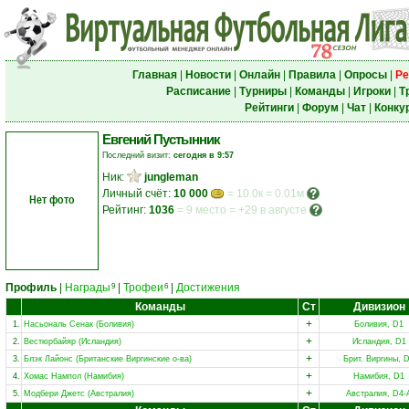
Главная
|
Новости
|
Онлайн
|
Правила
|
Опросы
|
Ре
Расписание
|
Турниры
|
Команды
|
Игроки
|
Т
Рейтинги
|
Форум
|
Чат
|
Конку
Евгений Пустынник
Последний визит:
сегодня в 9:57
Ник:
jungleman
Личный счёт:
10 000
= 10.0к = 0.01м
Нет фото
Рейтинг:
1036
=
9 место
=
+29 в августе
Профиль
|
Награды
|
Трофеи
|
Достижения
9
6
Команды
Ст
Дивизион
+
1.
Насьональ Сенак (Боливия)
Боливия, D1
+
2.
Вестюрбайяр (Исландия)
Исландия, D1
+
3.
Блэк Лайонс (Британские Виргинские о-ва)
Брит. Виргины, 
+
4.
Хомас Нампол (Намибия)
Намибия, D1
+
5.
Модбери Джетс (Австралия)
Австралия, D4-