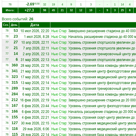
-2.69
*0.50
76
32
19
4
9
1
3
-
-
1
14
4
+27.3
Итого:
98
45
21
32
12
10
-
9
3
25
8
Всего событий:
26
Дата
Сез.
День
10 июл 2026, 22:20
Нью Стар
: Завершено расширение стадиона до 40 000
53
78
1 июл 2026, 8:28
Нью Стар
: Началось расширение стадиона до 40 000 
23
78
10 апр 2026, 22:11
Нью Стар
: Уровень строения спортшкола увеличен до
27
77
7 апр 2026, 22:11
Нью Стар
: Уровень строения спортшкола увеличен до
21
77
2 апр 2026, 22:13
Нью Стар
: Уровень строения тренировочный центр ув
14
77
31 мар 2026, 22:13
Нью Стар
: Уровень строения спортшкола увеличен до
6
77
28 мар 2026, 22:16
Нью Стар
: Уровень строения база команды увеличен д
360
76
21 мар 2026, 22:10
Нью Стар
: Уровень строения центр физподготовки уве
341
76
17 мар 2026, 22:15
Нью Стар
: Уровень строения медицинский центр увели
323
76
13 мар 2026, 22:14
Нью Стар
: Уровень строения центр физподготовки уве
315
76
9 мар 2026, 22:19
Нью Стар
: Уровень строения тренировочный центр ув
289
76
6 мар 2026, 22:14
Нью Стар
: Уровень строения база команды увеличен д
284
76
16 фев 2026, 22:19
Нью Стар
: Завершено расширение стадиона до 20 000
212
76
6 фев 2026, 23:44
Нью Стар
: Уровень строения центр физподготовки уве
167
76
6 фев 2026, 22:20
Нью Стар
: Началось расширение стадиона до 20 000 
166
76
4 фев 2026, 22:21
Нью Стар
: Уровень строения скаут-центр увеличен до
155
76
30 янв 2026, 22:15
Нью Стар
: Уровень строения медицинский центр увели
127
76
29 янв 2026, 6:06
Нью Стар
: Уровень строения медицинский центр увели
116
76
28 янв 2026, 22:14
Нью Стар
: Уровень строения база команды увеличен д
115
76