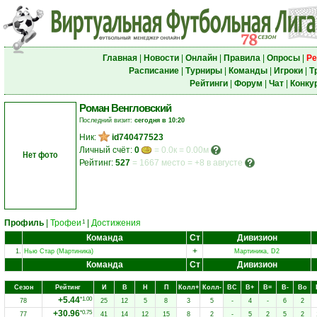
Главная
|
Новости
|
Онлайн
|
Правила
|
Опросы
|
Ре
Расписание
|
Турниры
|
Команды
|
Игроки
|
Т
Рейтинги
|
Форум
|
Чат
|
Конку
Роман Венгловский
Последний визит:
сегодня в 10:20
Ник:
id740477523
Личный счёт:
0
= 0.0к = 0.00м
Нет фото
Рейтинг:
527
=
1667 место
=
+8 в августе
Профиль
|
Трофеи
|
Достижения
1
Команда
Ст
Дивизион
+
1.
Нью Стар (Мартиника)
Мартиника, D2
Команда
Ст
Дивизион
Сезон
Рейтинг
И
В
Н
П
Колл+
Колл-
ВC
В+
В=
В-
Вo
+5.44
*1.00
78
25
12
5
8
3
5
-
4
-
6
2
+30.96
*0.75
77
41
14
12
15
8
2
-
5
2
5
2