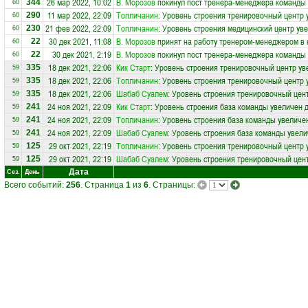
26 мар 2022, 10:02
В. Морозов
покинул пост тренера-менеджера команды
344
60
11 мар 2022, 22:09
Топличанин
: Уровень строения тренировочный центр 
290
60
21 фев 2022, 22:09
Топличанин
: Уровень строения медицинский центр уве
230
60
30 дек 2021, 11:08
В. Морозов
принят на работу тренером-менеджером в
22
60
30 дек 2021, 2:19
В. Морозов
покинул пост тренера-менеджера команды
22
60
18 дек 2021, 22:06
Кик Старт
: Уровень строения тренировочный центр ув
335
59
18 дек 2021, 22:06
Топличанин
: Уровень строения тренировочный центр 
335
59
18 дек 2021, 22:06
Шабаб Суалем
: Уровень строения тренировочный цент
335
59
24 ноя 2021, 22:09
Кик Старт
: Уровень строения база команды увеличен д
241
59
24 ноя 2021, 22:09
Топличанин
: Уровень строения база команды увеличен
241
59
24 ноя 2021, 22:09
Шабаб Суалем
: Уровень строения база команды увели
241
59
29 окт 2021, 22:19
Топличанин
: Уровень строения тренировочный центр 
125
59
29 окт 2021, 22:19
Шабаб Суалем
: Уровень строения тренировочный цент
125
59
Дата
Сез.
День
Всего событий:
256
. Страница
1
из
6
. Страницы: