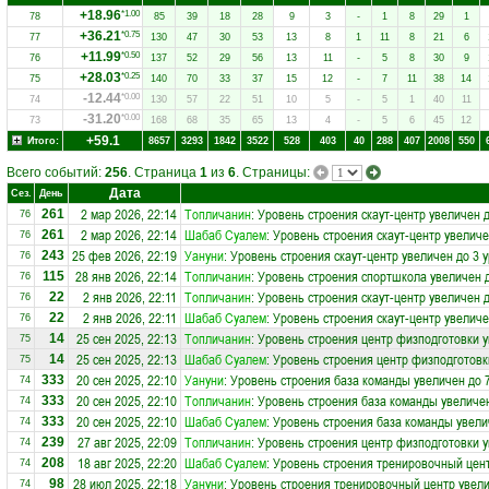
+18.96
*1.00
78
85
39
18
28
9
3
-
1
8
29
1
+36.21
*0.75
77
130
47
30
53
13
8
1
11
8
21
6
+11.99
*0.50
76
137
52
29
56
13
11
-
5
8
30
9
+28.03
*0.25
75
140
70
33
37
15
12
-
7
11
38
14
-12.44
*0.00
74
130
57
22
51
10
5
-
5
1
40
11
-31.20
*0.00
73
168
68
35
65
13
4
-
5
6
45
12
+59.1
Итого:
8657
3293
1842
3522
528
403
40
288
407
2008
550
Всего событий:
256
. Страница
1
из
6
. Страницы:
Дата
Сез.
День
2 мар 2026, 22:14
Топличанин
: Уровень строения скаут-центр увеличен 
261
76
2 мар 2026, 22:14
Шабаб Суалем
: Уровень строения скаут-центр увеличе
261
76
25 фев 2026, 22:19
Уануни
: Уровень строения скаут-центр увеличен до 3 
243
76
28 янв 2026, 22:14
Топличанин
: Уровень строения спортшкола увеличен 
115
76
2 янв 2026, 22:11
Топличанин
: Уровень строения скаут-центр увеличен 
22
76
2 янв 2026, 22:11
Шабаб Суалем
: Уровень строения скаут-центр увеличе
22
76
25 сен 2025, 22:13
Топличанин
: Уровень строения центр физподготовки у
14
75
25 сен 2025, 22:13
Шабаб Суалем
: Уровень строения центр физподготовк
14
75
20 сен 2025, 22:10
Уануни
: Уровень строения база команды увеличен до 
333
74
20 сен 2025, 22:10
Топличанин
: Уровень строения база команды увеличен
333
74
20 сен 2025, 22:10
Шабаб Суалем
: Уровень строения база команды увели
333
74
27 авг 2025, 22:09
Топличанин
: Уровень строения центр физподготовки у
239
74
18 авг 2025, 22:20
Шабаб Суалем
: Уровень строения тренировочный цент
208
74
28 июл 2025, 22:18
Уануни
: Уровень строения тренировочный центр увели
98
74