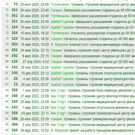
23 июл 2025, 22:08
Топличанин
: Уровень строения медицинский центр уве
75
74
26 июн 2025, 22:40
Уануни
: Завершено расширение стадиона до 48 000 ме
351
73
26 июн 2025, 22:40
Топличанин
: Завершено расширение стадиона до 50 0
351
73
26 июн 2025, 22:40
Шабаб Суалем
: Завершено расширение стадиона до 5
351
73
19 июн 2025, 18:37
Шабаб Суалем
: Началось расширение стадиона до 50 
324
73
19 июн 2025, 18:32
Топличанин
: Началось расширение стадиона до 50 00
324
73
19 июн 2025, 18:29
Уануни
: Началось расширение стадиона до 48 000 мес
324
73
16 мая 2025, 19:20
В. Морозов
покинул пост тренера-менеджера команды
203
73
24 мая 2024, 22:10
Уануни
: Уровень строения скаут-центр уменьшен до 2
252
69
8 мая 2024, 22:15
Уануни
: Завершено расширение стадиона до 28 000 ме
192
69
27 апр 2024, 4:52
Уануни
: Началось расширение стадиона до 28 000 мес
125
69
29 янв 2024, 22:08
Шабаб Суалем
: Уровень строения медицинский центр 
102
68
19 дек 2023, 22:12
Шабаб Суалем
: Уровень строения спортшкола увеличе
345
67
4 окт 2023, 22:06
Шабаб Суалем
: Уровень строения центр физподготовк
25
67
28 сен 2023, 22:07
Шабаб Суалем
: Уровень строения медицинский центр 
15
67
1 апр 2023, 22:09
Кик Старт
: Уровень строения база команды увеличен д
359
64
27 мар 2023, 22:09
Кик Старт
: Уровень строения центр физподготовки уве
346
64
20 мар 2023, 22:09
Кик Старт
: Уровень строения медицинский центр увели
320
64
1 мар 2023, 22:08
Кик Старт
: Уровень строения спортшкола увеличен до
243
64
24 дек 2022, 22:11
Кик Старт
: Уровень строения тренировочный центр ув
358
63
28 июн 2022, 22:09
Уануни
: Уровень строения тренировочный центр увели
346
61
2 апр 2022, 22:09
Кик Старт
: Уровень строения медицинский центр увели
366
60
26 мар 2022, 10:02
В. Морозов
принят на работу тренером-менеджером в
344
60