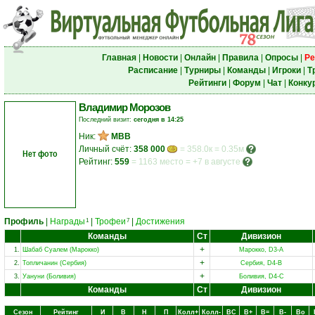
Главная
|
Новости
|
Онлайн
|
Правила
|
Опросы
|
Ре
Расписание
|
Турниры
|
Команды
|
Игроки
|
Т
Рейтинги
|
Форум
|
Чат
|
Конку
Владимир Морозов
Последний визит:
сегодня в 14:25
Ник:
МВВ
Личный счёт:
358 000
= 358.0к = 0.35м
Нет фото
Рейтинг:
559
=
1163 место
=
+7 в августе
Профиль
|
Награды
|
Трофеи
|
Достижения
1
7
Команды
Ст
Дивизион
+
1.
Шабаб Суалем (Марокко)
Марокко, D3-A
+
2.
Топличанин (Сербия)
Сербия, D4-B
+
3.
Уануни (Боливия)
Боливия, D4-C
Команды
Ст
Дивизион
Сезон
Рейтинг
И
В
Н
П
Колл+
Колл-
ВC
В+
В=
В-
Вo