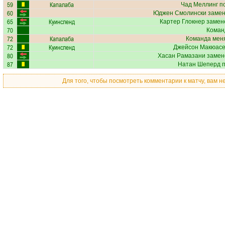
59
Капалаба
Чад Меллинг
по
60
Юджен Смолински
замен
65
Куинсленд
Картер Глокнер
замене
70
Коман
72
Капалаба
Команда меня
72
Куинсленд
Джейсон Макюас
80
Хасан Рамазани
замен
87
Натан Шеперд
п
Для того, чтобы посмотреть комментарии к матчу, вам 