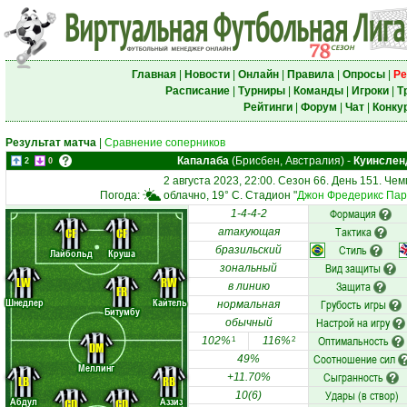
Главная
|
Новости
|
Онлайн
|
Правила
|
Опросы
|
Ре
Расписание
|
Турниры
|
Команды
|
Игроки
|
Т
Рейтинги
|
Форум
|
Чат
|
Конку
Результат матча
|
Сравнение соперников
Капалаба
(Брисбен, Австралия)
-
Куинслен
2
0
2 августа 2023, 22:00. Сезон 66. День 151. Че
Погода:
облачно, 19° C. Стадион "
Джон Фредерикс Пар
Формация
1-4-4-2
Тактика
CF
CF
атакующая
Стиль
бразильский
Лайбольд
Круша
Вид защиты
зональный
LW
RW
Защита
в линию
FR
Шнедлер
Кайтель
Грубость игры
нормальная
Битумбу
Настрой на игру
обычный
Оптимальность
102%
116%
1
2
DM
Соотношение сил
49%
Меллинг
Сыгранность
+11.70%
LB
RB
Удары (в створ)
10(6)
Абдул
Аззиз
CD
CD