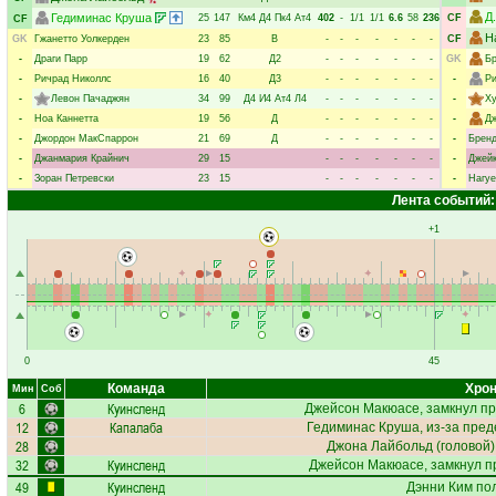
Д
Гедиминас Круша
25
147
Км4
Д4
Пк4
Ат4
402
-
1/1
1/1
6.6
58
236
CF
CF
Н
GK
Гжанетто Уолкерден
23
85
В
-
-
-
-
-
-
-
CF
-
Драги Парр
19
62
Д2
-
-
-
-
-
-
-
GK
Бр
-
Ричрад Николлс
16
40
Д3
-
-
-
-
-
-
-
-
Ри
-
Левон Пачаджян
34
99
Д4
И4
Ат4
Л4
-
-
-
-
-
-
-
-
Ху
-
Ноа Каннетта
19
56
Д
-
-
-
-
-
-
-
-
Дж
-
Джордон МакСпаррон
21
69
Д
-
-
-
-
-
-
-
-
Бренд
-
Джанмария Крайнич
29
15
-
-
-
-
-
-
-
-
Джей
-
Зоран Петревски
23
15
-
-
-
-
-
-
-
-
Нагуе
Лента событий:
+1
0
45
Команда
Хрон
Мин
Соб
6
Куинсленд
Джейсон Макюасе
, замкнул п
12
Капалаба
Гедиминас Круша
, из-за пре
28
Джона Лайбольд
(головой),
32
Куинсленд
Джейсон Макюасе
, замкнул п
49
Куинсленд
Дэнни Ким
пол