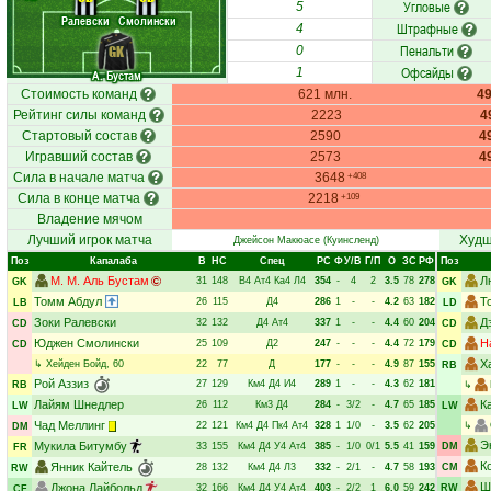
Угловые
5
Ралевски
Смолински
Штрафные
4
Пенальти
GK
0
Офсайды
1
А. Бустам
Стоимость команд
621 млн.
4
Рейтинг силы команд
2223
4
Стартовый состав
2590
4
Игравший состав
2573
4
Сила в начале матча
3648
+408
Сила в конце матча
2218
+109
Владение мячом
Лучший игрок матча
Худш
Джейсон Макюасе
(Куинсленд)
Поз
Капалаба
В
НC
Спец
РC
Ф
У/В
Г/П
О
ЗС
РФ
Поз
М. М. Аль Бустам
Л
31
148
В4
Ат4
Ка4
Л4
354
-
4
2
3.5
78
278
GK
GK
Томм Абдул
Т
26
115
Д4
286
1
-
-
4.2
63
182
LB
LD
Зоки Ралевски
Д
32
132
Д4
Ат4
337
1
-
-
4.4
60
204
CD
CD
Юджен Смолински
Н
25
109
Д2
247
-
-
-
4.4
72
179
CD
CD
Х
↳
Хейден Бойд
, 60
22
77
Д
177
-
-
-
4.9
87
155
RB
Рой Аззиз
27
129
Км4
Д4
И4
289
1
-
-
4.3
62
181
RB
↳
Лайям Шнедлер
К
26
112
Км3
Д4
284
-
3/2
-
4.7
65
185
LW
LW
Чад Меллинг
22
121
Км4
Д4
Пк4
Ат4
328
1
1/0
-
3.5
62
205
↳
DM
Э
Мукила Битумбу
33
155
Км4
Д4
У4
Ат4
385
-
1/0
0/1
5.5
41
159
DM
FR
К
Янник Кайтель
28
132
Км4
Д4
Л3
332
-
2/1
-
4.7
58
193
CM
RW
Ш
Джона Лайбольд
32
166
Км4
Д4
У4
Ат4
403
-
2/2
1
6.0
59
242
RW
CF