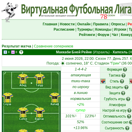
Главная
|
Новости
|
Онлайн
|
Правила
|
Опросы
|
Ре
Расписание
|
Турниры
|
Команды
|
Игроки
|
Т
Рейтинги
|
Форум
|
Чат
|
Конку
Результат матча
|
Сравнение соперников
Маккаби Бней Рейне
(Израиль)
-
Хапоэль
(Н
3
0
2 июня 2026, 22:00. Сезон 77. День 257.
К
Погода:
солнечно, 18° C. Стадион "
Грин
" (36 0
Формация
1-4-4-2
Тактика
атакующая
CF
CF
Стиль
тики-така
Абед
Татур
Вид защиты
по игроку
Защита
в линию
LW
RW
Грубость игры
нормальная
Соуза
Халаф
Атмосфера
+2%
Настрой на игру
супер
CM
CM
Оптимальность
101%
123%
1
2
Сатон
Варгас
Соотношение сил
52%
Сыгранность
+13.96%