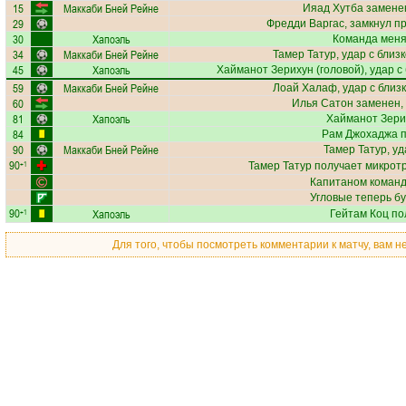
15
Маккаби Бней Рейне
Ияад Хутба
заменен
29
Фредди Варгас
, замкнул п
30
Хапоэль
Команда меняе
34
Маккаби Бней Рейне
Тамер Татур
, удар с близ
45
Хапоэль
Хайманот Зерихун
(головой), удар с
59
Маккаби Бней Рейне
Лоай Халаф
, удар с близ
60
Илья Сатон
заменен,
81
Хапоэль
Хайманот Зери
84
Рам Джохаджа
п
90
Маккаби Бней Рейне
Тамер Татур
, у
90
+1
Тамер Татур
получает
микрот
Капитаном команд
Угловые теперь б
90
Хапоэль
+1
Гейтам Коц
по
Для того, чтобы посмотреть комментарии к матчу, вам 