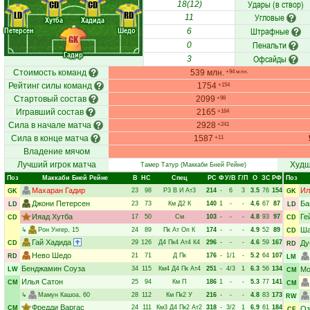
Удары (в створ)
CD
CD
18(12)
LD
RD
Угловые
11
Хутба
Хадида
Петерсен
Шедо
Штрафные
6
GK
Пенальти
0
Гадир
Офсайды
3
Стоимость команд
539 млн.
+94 млн.
Рейтинг силы команд
1754
+154
Стартовый состав
2099
+98
Игравший состав
2165
+164
Сила в начале матча
2928
+241
Сила в конце матча
1587
+11
Владение мячом
Лучший игрок матча
Худш
Тамер Татур
(Маккаби Бней Рейне)
Поз
Маккаби Бней Рейне
В
НC
Спец
РC
Ф
У/В
Г/П
О
ЗС
РФ
Поз
Махаран Гадир
Ил
23
98
Р3
В
И
Ат3
214
-
6
3
3.5
76
154
GK
GK
Джони Петерсен
Ба
23
73
Км
Д2
К
140
1
-
-
4.6
67
87
LD
LD
Ияад Хутба
Ге
17
50
См
103
-
-
-
4.8
93
97
CD
CD
Ша
↳
Рон Унгер
, 15
24
89
Пк
Ат
Оп
К
174
-
-
-
4.9
52
89
CD
Гай Хадида
29
126
Д4
Пк4
Ат4
К4
296
-
-
-
4.6
59
167
Ду
CD
RD
Нево Шедо
21
71
Д
Пк
176
-
1/1
-
5.2
64
107
RD
LM
Бенджамин Соуза
34
115
Км4
Д4
Пк
Ат4
251
-
4/3
1
6.3
56
134
Мо
LW
CM
Илья Сатон
25
94
Км
П
186
1
-
-
5.3
77
141
CM
CM
↳
Мамун Кашоа
, 60
28
112
Км
Пк2
У
216
-
-
-
4.8
83
173
RW
Фредди Варгас
24
111
Км3
Д4
Пк2
Ат2
318
-
3/2
1
6.9
61
184
CM
Оз
CF