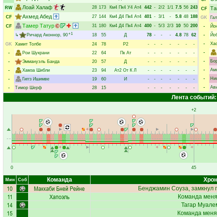
Лоай Халаф
28
173
Км4
Пк4
У4
Ат4
442
-
2/2
1/1
7.5
56
243
RW
Та
CF
Ахмед Абед
27
144
Км4
Д4
Пк4
Ат4
401
-
3/1
-
5.8
48
188
CF
GK
Га
Тамер Татур
31
180
Км4
Д4
Пк4
Ат4
400
-
5/3
2/3
10
50
200
CF
-
Йо
+1
↳
Ричард Аконнор
, 90
18
55
Д
78
-
-
-
4.8
78
62
-
Йо
-
Ха
GK
Хамит Толбе
24
78
Р2
-
-
-
-
-
-
-
-
-
Рои Шукрани
22
64
Пк
Ат
-
-
-
-
-
-
-
-
Бо
-
Эммануэль Банда
20
57
Д
-
-
-
-
-
-
-
-
Ам
-
Хамза Шибли
23
94
Ат2
От
К
Л
-
-
-
-
-
-
-
-
Ни
-
Гиггз Ишимве
19
60
И
-
-
-
-
-
-
-
-
Ав
-
Тимор Шерф
28
15
-
-
-
-
-
-
-
Лента событий:
+2
0
45
Команда
Хрон
Мин
Соб
10
Маккаби Бней Рейне
Бенджамин Соуза
, замкнул 
11
Хапоэль
Команда меняе
14
Тагар Муале
15
Команда меня