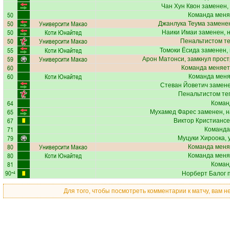
Чан Хун Квон
заменен,
50
Команда меня
50
Университи Макао
Джанлука Теума
заменен
50
Коти Юнайтед
Наики Имаи
заменен, 
50
Университи Макао
Пенальтистом т
55
Коти Юнайтед
Томоки Ёсида
заменен, 
59
Университи Макао
Арон Матонси
, замкнул прост
60
Команда меняет
60
Коти Юнайтед
Команда меняе
Стеван Йоветич
замене
Пенальтистом те
64
Коман
65
Мухамед Фарес
заменен, н
67
Виктор Кристианс
71
Команда
79
Муцуки Хироока
,
80
Университи Макао
Команда меня
80
Коти Юнайтед
Команда меня
81
Коман
90
+4
Норберт Балог
п
Для того, чтобы посмотреть комментарии к матчу, вам 