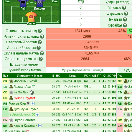
Лал
Сии
Удары (в створ)
CD
CD
7(3)
Угловые
6
Лэй
Прудом
Штрафные
5
GK
Пенальти
0
Сисэй
Офсайды
2
Стоимость команд
1241 млн.
43%
5
Рейтинг силы команд
2966
4
Стартовый состав
3456
+515
Игравший состав
3645
+279
Сила в начале матча
4165
+516
Сила в конце матча
2864
46%
Владение мячом
Лучший игрок матча
Худш
Муцуки Хироока
(Коти Юнайтед)
Поз
Университи Макао
В
НC
Спец
РC
Ф
У/В
Г/П
О
ЗС
РФ
Поз
Ибрагим Сисэй
Ве
31
203
В4
Ат4
П4
Тр4
443
-
4
1
4.3
79
352
GK
GK
Лахлан Лал
Зэ
28
177
Г4
Ат4
Уг4
К
456
1
-
-
4.2
53
246
LB
LB
Ка Хо Лэй
Дз
27
148
Г4
Ат4
См2
Л4
317
-
-
-
4.3
50
160
CD
CD
Лукас Прудом
В.
29
184
Г4
И4
Ат4
Уг4
439
-
-
-
4.0
44
195
CD
CD
Чао де Сии
Ва
28
176
Г4
И4
Ат4
Шт4
416
1
-
-
4.1
52
221
RB
RB
Джанлука Теума
Ст
33
153
Г2
См2
П2
262
-
1/1
-
4.7
76
201
LW
LW
↳
Арон Матонси
, 50
26
151
Ск4
Г4
Ат3
См4
445
-
2/2
1
5.9
87
389
↳
Эдгар Бенитес
До
27
152
Г4
И3
У3
Ат2
334
-
-
-
4.7
62
214
CM
DM
Калум Каванагх
Му
28
177
Г4
У4
Ат4
Л4
464
-
2/0
-
4.3
63
298
RW
CM
Ли Сяо Ган
28
171
Г4
У4
Ат4
Ка4
369
-
-
-
4.4
68
261
↳
LF