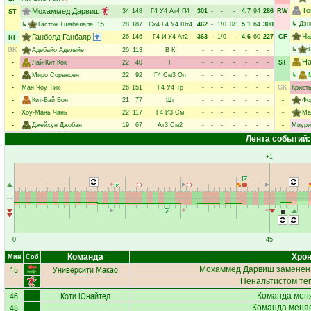
То
Мохаммед Дарвиш
34
148
Г4
У4
Ат4
П4
301
-
-
-
4.7
94
286
RW
ST
↳
Дэн
↳
Гастон Тшабалала
, 15
28
187
Ск4
Г4
У4
Шт4
462
-
1/0
0/1
5.1
64
300
Ча
Ганболд Ганбаяр
26
146
Г4
И
У4
Ат2
363
-
1/0
-
4.6
60
227
CF
RF
↳
GK
Адебайо Аделейе
26
113
В
К
-
-
-
-
-
-
-
На
-
Лай-Кит Кок
22
40
Г
-
-
-
-
-
-
-
ST
-
Миро Соренсен
22
92
Г4
См3
Оп
-
-
-
-
-
-
-
↳
-
Ман Чоу Тик
26
151
Г4
У4
Тр
-
-
-
-
-
-
-
GK
Крист
-
Кит-Вай Вон
21
77
Шт
-
-
-
-
-
-
-
-
Фо
-
Хоу-Мань Чань
22
117
Г4
И3
См
-
-
-
-
-
-
-
-
Ма
-
Джейхун Джобан
19
67
Ат3
См2
-
-
-
-
-
-
-
-
Миури
Лента событий:
+1
0
45
Команда
Хрон
Мин
Соб
15
Университи Макао
Мохаммед Дарвиш
заменен,
Пенальтистом те
46
Коти Юнайтед
Команда меня
48
Команда меняе