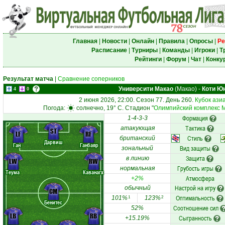
Главная
|
Новости
|
Онлайн
|
Правила
|
Опросы
|
Ре
Расписание
|
Турниры
|
Команды
|
Игроки
|
Т
Рейтинги
|
Форум
|
Чат
|
Конку
Результат матча
|
Сравнение соперников
Университи Макао
(Макао)
-
Коти Ю
4
0
2 июня 2026, 22:00. Сезон 77. День 260.
Кубок ази
Погода:
солнечно, 19° C. Стадион "
Олимпийский комплекс 
Формация
1-4-3-3
Тактика
атакующая
ST
LF
RF
Стиль
британский
Дарвиш
Ган
Ганбаяр
Вид защиты
зональный
Защита
в линию
LW
RW
Грубость игры
нормальная
Теума
Каванагх
Атмосфера
+2%
Настрой на игру
обычный
CM
Оптимальность
101%
123%
1
2
Бенитес
Соотношение сил
52%
LB
RB
Сыгранность
+15.19%