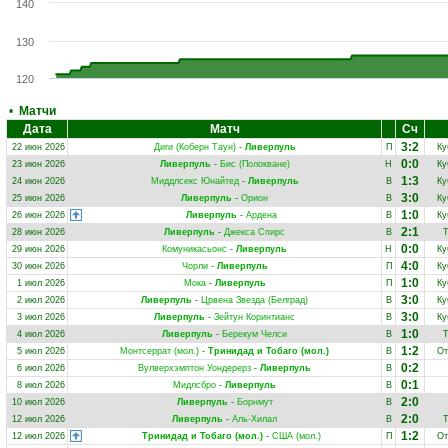
140
130
120
•
Матчи
Дата
Матч
Сч
3:2
22 июн 2026
Диги (Коберн Таун)
-
Ливерпуль
П
Ку
0:0
23 июн 2026
Ливерпуль
-
Бис (Полокване)
Н
Ку
1:3
24 июн 2026
Миддлсекс Юнайтед
-
Ливерпуль
В
Ку
3:0
25 июн 2026
Ливерпуль
-
Орион
В
Ку
1:0
26 июн 2026
Ливерпуль
-
Ардена
В
Ку
2:1
28 июн 2026
Ливерпуль
-
Джекса Спирс
В
Т
0:0
29 июн 2026
Комуникасьонс
-
Ливерпуль
Н
Ку
4:0
30 июн 2026
Чорли
-
Ливерпуль
П
Ку
1:0
1 июл 2026
Мока
-
Ливерпуль
П
Ку
3:0
2 июл 2026
Ливерпуль
-
Црвена Звезда (Белград)
В
Ку
3:0
3 июл 2026
Ливерпуль
-
Зейтун Коринтианс
В
Ку
1:0
4 июл 2026
Ливерпуль
-
Берекум Челси
В
Т
1:2
5 июл 2026
Монтсеррат (мол.)
-
Тринидад и Тобаго (мол.)
В
От
0:2
6 июл 2026
Вулверхэмптон Уондерерз
-
Ливерпуль
В
0:1
8 июл 2026
Мидлсбро
-
Ливерпуль
В
2:0
10 июл 2026
Ливерпуль
-
Борнмут
В
2:0
12 июл 2026
Ливерпуль
-
Аль-Хилал
В
Т
1:2
12 июл 2026
Тринидад и Тобаго (мол.)
-
США (мол.)
П
От