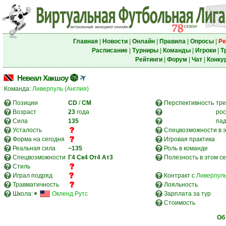
Главная
|
Новости
|
Онлайн
|
Правила
|
Опросы
|
Ре
Расписание
|
Турниры
|
Команды
|
Игроки
|
Т
Рейтинги
|
Форум
|
Чат
|
Конку
Невеал Хакшоу
Команда:
Ливерпуль (Англия)
Позиции
CD
/
CM
Перспективность
тре
Возраст
23
года
рос
Сила
135
па
Усталость
Спецвозможности в э
Форма на сегодня
Игровая практика
Реальная сила
~135
Роль в команде
Спецвозможности
Г4
Ск4
От4
Ат3
Полезность в этом с
Стиль
Играл подряд
Контракт с
Ливерпуль
Травматичность
Лояльность
Школа:
Окленд Рутс
Зарплата за тур
Стоимость
Об