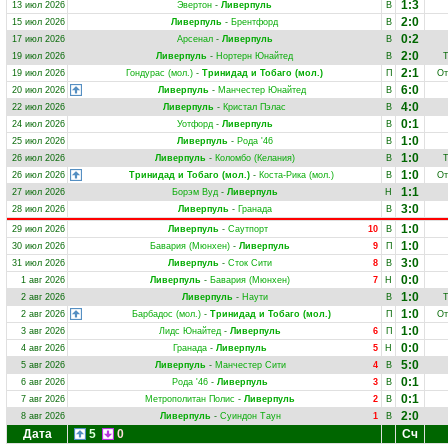
1:3
13 июл 2026
Эвертон
-
Ливерпуль
В
2:0
15 июл 2026
Ливерпуль
-
Брентфорд
В
0:2
17 июл 2026
Арсенал
-
Ливерпуль
В
2:0
19 июл 2026
Ливерпуль
-
Нортерн Юнайтед
В
Т
2:1
19 июл 2026
Гондурас (мол.)
-
Тринидад и Тобаго (мол.)
П
От
6:0
20 июл 2026
Ливерпуль
-
Манчестер Юнайтед
В
4:0
22 июл 2026
Ливерпуль
-
Кристал Пэлас
В
0:1
24 июл 2026
Уотфорд
-
Ливерпуль
В
1:0
25 июл 2026
Ливерпуль
-
Рода '46
В
1:0
26 июл 2026
Ливерпуль
-
Коломбо (Келания)
В
Т
1:0
26 июл 2026
Тринидад и Тобаго (мол.)
-
Коста-Рика (мол.)
В
От
1:1
27 июл 2026
Борэм Вуд
-
Ливерпуль
Н
3:0
28 июл 2026
Ливерпуль
-
Гранада
В
1:0
29 июл 2026
Ливерпуль
-
Саутпорт
10
В
1:0
30 июл 2026
Бавария (Мюнхен)
-
Ливерпуль
9
П
3:0
31 июл 2026
Ливерпуль
-
Сток Сити
8
В
0:0
1 авг 2026
Ливерпуль
-
Бавария (Мюнхен)
7
Н
1:0
2 авг 2026
Ливерпуль
-
Наути
В
Т
1:0
2 авг 2026
Барбадос (мол.)
-
Тринидад и Тобаго (мол.)
П
От
1:0
3 авг 2026
Лидс Юнайтед
-
Ливерпуль
6
П
0:0
4 авг 2026
Гранада
-
Ливерпуль
5
Н
5:0
5 авг 2026
Ливерпуль
-
Манчестер Сити
4
В
0:1
6 авг 2026
Рода '46
-
Ливерпуль
3
В
0:1
7 авг 2026
Метрополитан Полис
-
Ливерпуль
2
В
2:0
8 авг 2026
Ливерпуль
-
Суиндон Таун
1
В
Дата
5
0
Сч