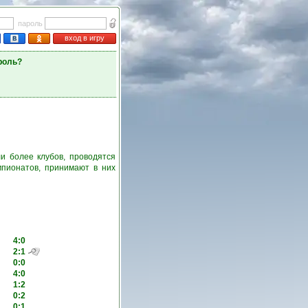
пароль
вход в игру
роль?
и более клубов, проводятся
пионатов, принимают в них
4:0
2:1
0:0
4:0
1:2
0:2
0:1