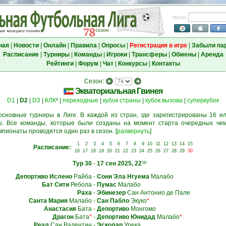
логин
ная
|
Новости
|
Онлайн
|
Правила
|
Опросы
|
Регистрация в игре
|
Забыли па
Расписание
|
Турниры
|
Команды
|
Игроки
|
Трансферы
|
Обмены
|
Аренда
Рейтинги
|
Форум
|
Чат
|
Конкурсы
|
Контакты
Сезон:
Экваториальная Гвинея
D1
|
D2
|
D3
|
КЛК
|
переходные
|
кубок страны
|
кубок вызова
|
суперкубок
6
основные турниры в Лиге. В каждой из стран, где зарегистрированы 16 ил
. Все команды, которые были созданы на момент старта очередных чем
мпионаты проводятся один раз в сезон.
[
развернуть
]
1
2
3
4
5
6
7
8
9
10
11
12
13
14
15
Расписание:
16
17
18
19
20
21
22
23
24
25
26
27
28
29
30
Тур 30
-
17 сен 2025, 22
00
Депортиво Ислено
Райба
-
Сони Эла Нгуема
Малабо
Бат Сити
Ребола
-
Пумас
Малабо
Раха
-
Эбинезер
Сан Антонио де Пале
Санта Мария
Малабо
-
Сан Пабло
Экуко
*
Анастасия
Бата
-
Депортиво
Монгомо
Драгон
Бата
*
-
Депортиво Юнидад
Малабо
*
Реал
Сан Валентин
-
Эсколар
Урека