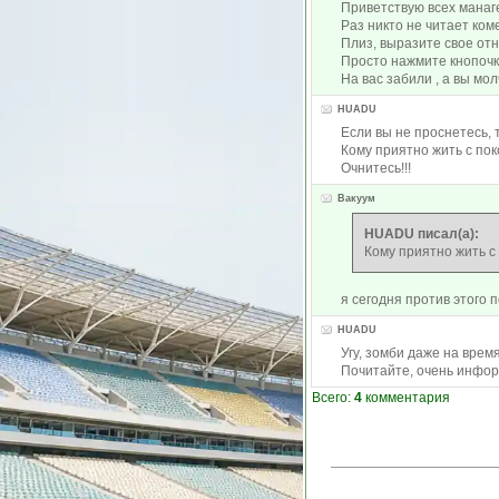
Приветствую всех манаг
Раз никто не читает ком
Плиз, выразите свое от
Просто нажмите кнопочку
На вас забили , а вы мол
HUADU
Если вы не проснетесь, 
Кому приятно жить с по
Очнитесь!!!
Вакуум
HUADU писал(а):
Кому приятно жить с
я сегодня против этого п
HUADU
Угу, зомби даже на врем
Почитайте, очень инфор
Всего:
4
комментария