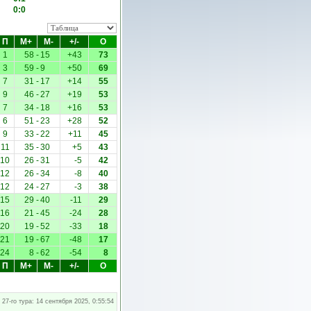
0:0
П
М+
М-
+/-
О
1
58
-
15
+43
73
3
59
-
9
+50
69
7
31
-
17
+14
55
9
46
-
27
+19
53
7
34
-
18
+16
53
6
51
-
23
+28
52
9
33
-
22
+11
45
11
35
-
30
+5
43
10
26
-
31
-5
42
12
26
-
34
-8
40
12
24
-
27
-3
38
15
29
-
40
-11
29
16
21
-
45
-24
28
20
19
-
52
-33
18
21
19
-
67
-48
17
24
8
-
62
-54
8
П
М+
М-
+/-
О
 27-го тура: 14 сентября 2025, 0:55:54