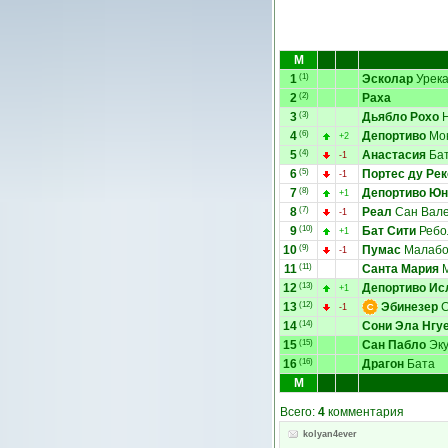
М
1
(1)
Эсколар
Урек
2
(2)
Раха
3
(3)
Дьябло Рохо
Н
4
(6)
Депортиво
Мо
+2
5
(4)
Анастасия
Ба
-1
6
(5)
Портес ду Ре
-1
7
(8)
Депортиво Ю
+1
8
(7)
Реал
Сан Вал
-1
9
(10)
Бат Сити
Ребо
+1
10
(9)
Пумас
Малаб
-1
11
(11)
Санта Мария
М
12
(13)
Депортиво Ис
+1
13
(12)
Эбинезер
С
-1
14
(14)
Сони Эла Нгу
15
(15)
Сан Пабло
Эку
16
(16)
Драгон
Бата
М
Всего:
4
комментария
kolyan4ever