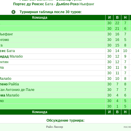
Портес ду Рексес
Бата
-
Дьябло Рохо
Ньефанг
Турнирная таблица после 30 туров:
Команда
И
В
Н
а
30
22
7
30
21
6
ьефанг
30
16
7
нгомо
30
16
5
та
30
15
8
ксес
Бата
30
14
10
нидад
Малабо
30
12
9
ентин
30
12
7
ла
30
11
9
о
30
11
7
алабо
30
10
8
лено
Райба
30
7
8
ан Антонио де Пале
30
7
7
ема
Малабо
30
4
6
ко
30
4
5
30
1
5
Команда
И
В
Н
Обсуждение турнира
:
Райо Лассер
после