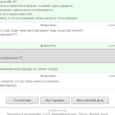
еров ФФ ЭГ!
енты к новостям и форум, то может здесь увидите:
ношение к деятельности президента.
 чуть выше новостей .
чите, я это не понимаю, лично меня от этого коробит
Футуру Кингс
после
то у вас будет мертвый президент еще на целый сезон!!!
койником???
Дьябло Рохо
после
 покойником???
окойника играл.Вроде не пахнет пока)))
Футуру Кингс
после
я очнулся, что бы типа новости написать.
мативно))))
Статистика
Все турниры
Весь игровой день
© 2026 vsol.org
Обратиться в тех.поддержку
- Почта:
alkarpuk@gmail.com
- Telegram:
@virtual_soccer