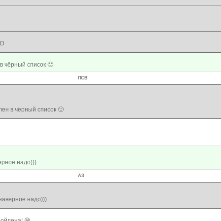
DD
в чёрный список 🙂
ПСВ
ен в чёрный список 🙂
ерное надо)))
АЗ
 наверное надо)))
ойдена! 😁