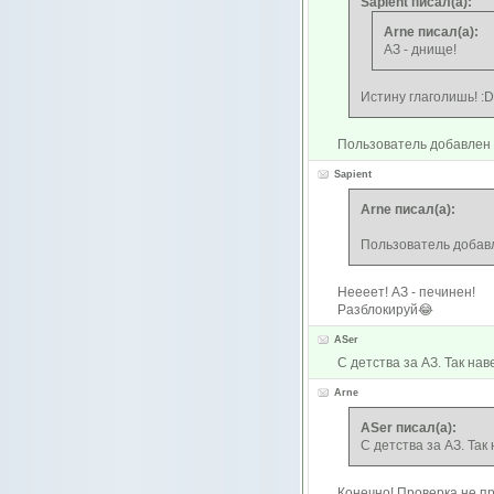
Sapient писал(а):
Arne писал(а):
АЗ - днище!
Истину глаголишь! :
Пользователь добавлен 
Sapient
Arne писал(а):
Пользователь добавл
Неееет! АЗ - печинен!
Разблокируй😂
ASer
С детства за АЗ. Так нав
Arne
ASer писал(а):
С детства за АЗ. Так
Конечно! Проверка не пр