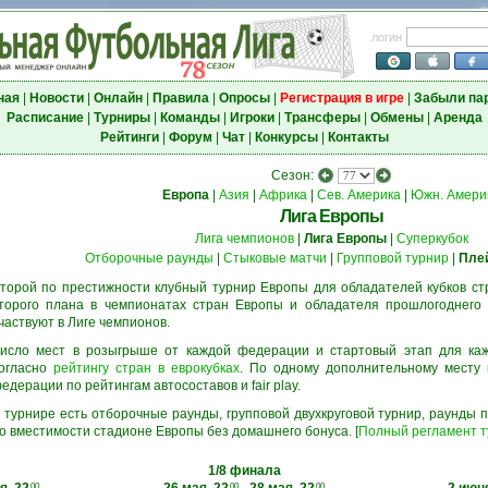
логин
ная
|
Новости
|
Онлайн
|
Правила
|
Опросы
|
Регистрация в игре
|
Забыли па
Расписание
|
Турниры
|
Команды
|
Игроки
|
Трансферы
|
Обмены
|
Аренда
Рейтинги
|
Форум
|
Чат
|
Конкурсы
|
Контакты
Сезон:
Европа
|
Азия
|
Африка
|
Сев. Америка
|
Южн. Амери
Лига Европы
Лига чемпионов
|
Лига Европы
|
Суперкубок
Отборочные раунды
|
Стыковые матчи
|
Групповой турнир
|
Пле
торой по престижности клубный турнир Европы для обладателей кубков ст
торого плана в чемпионатах стран Европы и обладателя прошлогоднего 
частвуют в Лиге чемпионов.
исло мест в розыгрыше от каждой федерации и стартовый этап для ка
огласно
рейтингу стран в еврокубках
. По одному дополнительному месту
едерации по рейтингам автосоставов и fair play.
 турнире есть отборочные раунды, групповой двухкруговой турнир, раунды
о вместимости стадионе Европы без домашнего бонуса. [
Полный регламент 
1/8 финала
00
00
00