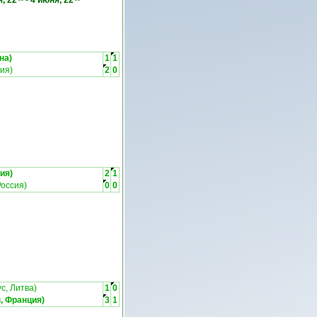
, 22
-
4 июня, 22
на)
1
1
ия)
2
0
ия)
2
1
Россия)
0
0
с, Литва)
1
0
, Франция)
3
1