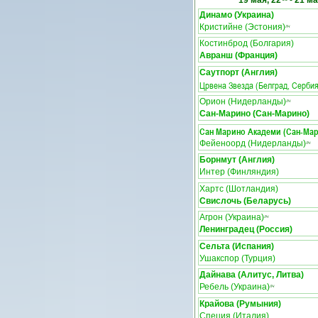
19 мая, 22
-
21 ма
Динамо (Украина)
Кристийне (Эстония)
ЛЧ
Костинброд (Болгария)
Авранш (Франция)
Саутпорт (Англия)
Црвена Звезда (Белград, Сербия
Орион (Нидерланды)
ЛЧ
Сан-Марино (Сан-Марино)
Сан Марино Академи (Сан-Ма
Фейеноорд (Нидерланды)
ЛЧ
Борнмут (Англия)
Интер (Финляндия)
Хартс (Шотландия)
Свислочь (Беларусь)
Агрон (Украина)
ЛЧ
Ленинградец (Россия)
Сельта (Испания)
Ушакспор (Турция)
Дайнава (Алитус, Литва)
Ребель (Украина)
ЛЧ
Крайова (Румыния)
Специя (Италия)