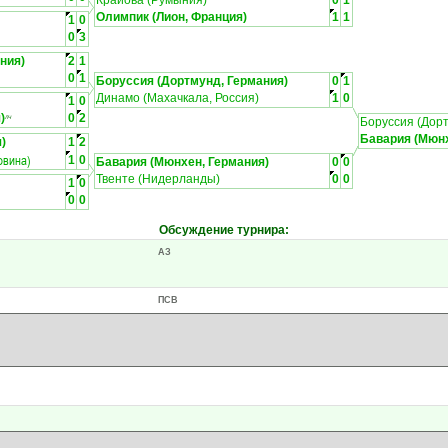
Крайова (Румыния)
0
1
Олимпик (Лион, Франция)
1
1
1
0
0
3
ния)
2
1
0
1
Боруссия (Дортмунд, Германия)
0
1
Динамо (Махачкала, Россия)
1
0
1
0
)
0
2
ЛЧ
Боруссия (Дор
Бавария (Мюнх
)
1
2
овина)
1
0
Бавария (Мюнхен, Германия)
0
0
Твенте (Нидерланды)
0
0
1
0
0
0
Обсуждение турнира
:
АЗ
ПСВ