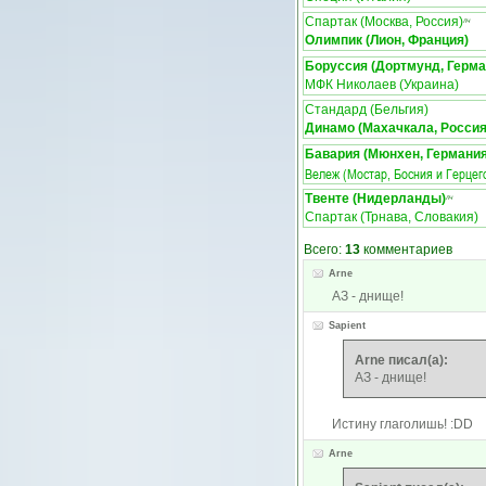
Спартак (Москва, Россия)
ЛЧ
Олимпик (Лион, Франция)
Боруссия (Дортмунд, Герма
МФК Николаев (Украина)
Стандард (Бельгия)
Динамо (Махачкала, Россия
Бавария (Мюнхен, Германия
Вележ (Мостар, Босния и Герцег
Твенте (Нидерланды)
ЛЧ
Спартак (Трнава, Словакия)
Всего:
13
комментариев
Arne
АЗ - днище!
Sapient
Arne писал(а):
АЗ - днище!
Истину глаголишь! :DD
Arne