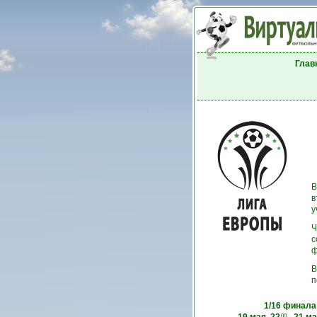
Глав
В
в
у
Ч
с
ф
В
п
1/16 финала
00