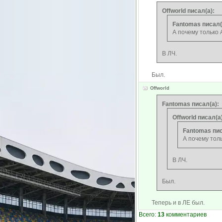
Offworld писал(а):
Fantomas писал(
А почему только
В ЛЧ.
Был.
Offworld
Fantomas писал(а):
Offworld писал(а)
Fantomas пис
А почему тол
В ЛЧ.
Был.
Теперь и в ЛЕ был.
Всего:
13
комментариев