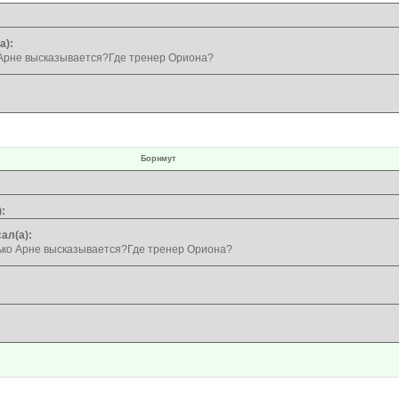
а):
 Арне высказывается?Где тренер Ориона?
Борнмут
:
ал(а):
ько Арне высказывается?Где тренер Ориона?