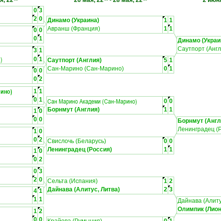
я, 22
26 мая, 22
-
28 мая, 22
2 июня
0
3
2
0
Динамо (Украина)
1
1
Авранш (Франция)
1
1
0
0
0
1
Динамо (Украи
Саутпорт (Англ
3
1
)
0
1
Саутпорт (Англия)
5
1
Сан-Марино (Сан-Марино)
0
1
0
0
0
2
рино)
1
1
0
1
Сан Марино Академи (Сан-Марино)
0
0
Борнмут (Англия)
1
1
1
0
0
0
Борнмут (Англ
Ленинградец (
1
0
0
2
Свислочь (Беларусь)
0
0
Ленинградец (Россия)
1
1
1
0
0
2
0
3
2
0
Сельта (Испания)
1
2
Дайнава (Алитус, Литва)
2
3
4
1
1
1
Дайнава (Алиту
Олимпик (Лион
1
2
0
0