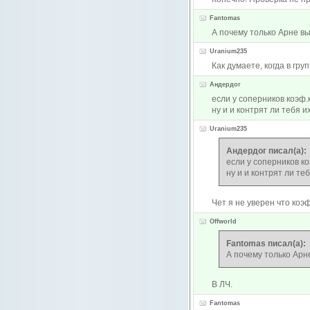
Fantomas
А почему только Арне в
Uranium235
Как думаете, когда в гр
Андердог
если у соперников коэф.
ну и и контрят ли тебя 
Uranium235
Андердог писал(а):
если у соперников ко
ну и и контрят ли те
Чет я не уверен что коэ
Offworld
Fantomas писал(а):
А почему только Ар
В ЛЧ.
Fantomas