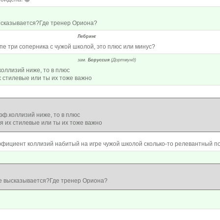
ысказывается?Где тренер Ориона?
Лебринг
уппе три соперника с чужой школой, это плюс или минус?
зам.
Боруссия
(Дортмунд)
коллизий ниже, то в плюс
их стилевые или ты их тоже важно
эф.коллизий ниже, то в плюс
бя их стилевые или ты их тоже важно
ффициент коллизий набитый на игре чужой школой сколько-то релевантный пок
не высказывается?Где тренер Ориона?